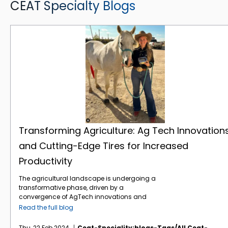
CEAT Specialty Blogs
Transforming Agriculture: Ag Tech Innovations and Cutting-Edge Tires for Increased Productivity
Transforming Agriculture: Ag Tech Innovation
and Cutting-Edge Tires for Increased
Productivity
The agricultural landscape is undergoing a
transformative phase, driven by a
convergence of AgTech innovations and
cutting-edge tire technologies. In 2023, the
Read the full blog
agricultural sector faced challenges and
embraced advancements to adapt to
Thu, 22 Feb 2024
Ceat-Speciality:blogs-Tags/all,ceat-