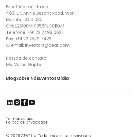
Escritório registrado:
463, Dr. Annie Besant Road, Worli,
Mumbai 400 030
CIN: L25100MH1958PLC011041
Telefone:
+91 22 2493 0621
Fax:
+91 22 2529 7423
O email:
investors@ceat.com
Pessoa de contato:
Ms. Vallari Gupte
Blog
Sobre Nós
Eventos
Mídia
Termos de uso
Política de privacidade
© 2026 CEAT Ltd. Todos os direitos reservados.