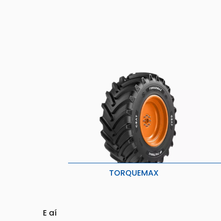
TORQUEMAX
Compactação Menor
M
M
Menos danos às culturas/ao solo
c
Melhor Aderência e Menor Vibração
E aí
V