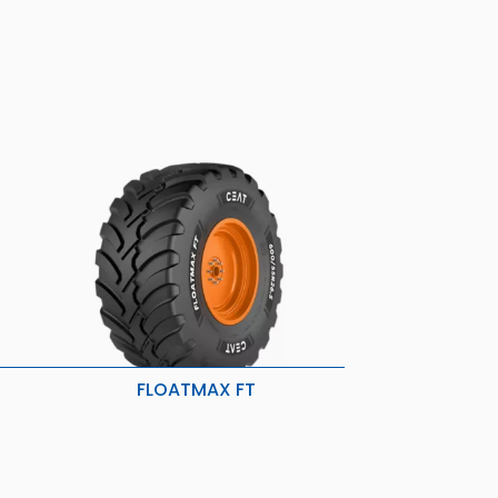
FLOATMAX FT
Melhor tração e aderência
Baixa vibração e maior área de
contato
 e
Menos perturbação do solo
tada