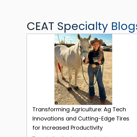
CEAT Specialty Blog
Transforming Agriculture: Ag Tech Innovations and Cutting-Edge Tires for Increased Productivity
Transforming Agriculture: Ag Tech
Innovations and Cutting-Edge Tires
for Increased Productivity