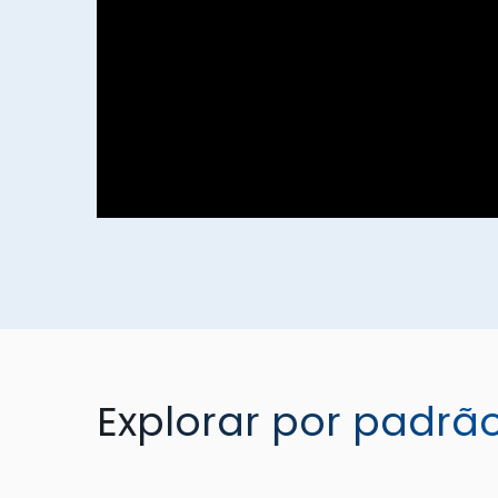
Explorar por padrã
TORQUEMAX
SPRAYMAX