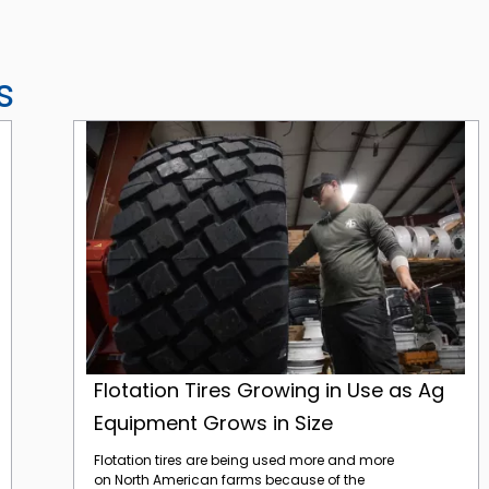
s
Flotation Tires Growing in Use as Ag Equipment Grows in Size
Flotation Tires Growing in Use as Ag
Equipment Grows in Size
Flotation tires are being used more and more
on North American farms because of the