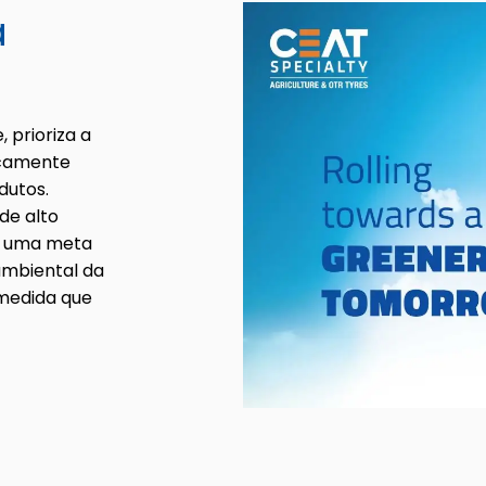
a
 prioriza a
icamente
dutos.
de alto
u uma meta
ambiental da
 medida que