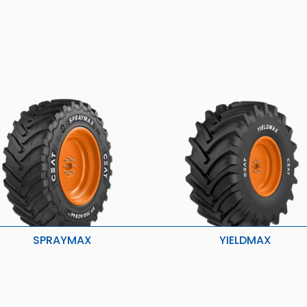
SPRAYMAX
YIELDMAX
aior capacidade de carga
Resistência à brotação
elhor aderência, tração e
Maior Aderência e Melhor
apacidade de rodagem
Estabilidade
Melhor Desempenho na Estrada
ida útil mais longa
Capacidade de Carga Aumen