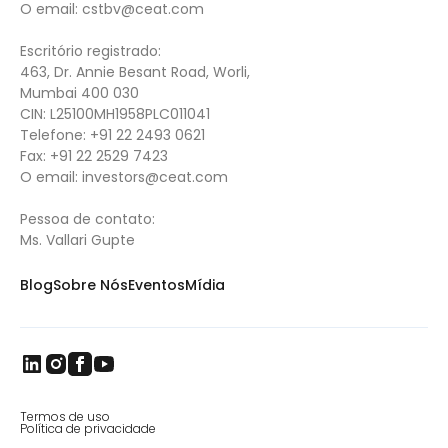
O email:
cstbv@ceat.com
Escritório registrado:
463, Dr. Annie Besant Road, Worli,
Mumbai 400 030
CIN: L25100MH1958PLC011041
Telefone:
+91 22 2493 0621
Fax:
+91 22 2529 7423
O email:
investors@ceat.com
Pessoa de contato:
Ms. Vallari Gupte
Blog
Sobre Nós
Eventos
Mídia
Termos de uso
Política de privacidade