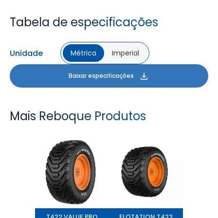
Tabela de especificações
Unidade
Métrica
Imperial
Baixar especificações
Mais Reboque Produtos
T422 VALUE PRO
FLOTATION T422
T422 VALUE PRO
FLOTATION T422