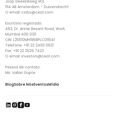
Joop Geesinkweg 901,
1114 AB Amsterdam – Duivendrecht
O email:
cstbv@ceat.com
Escritório registrado:
463, Dr. Annie Besant Road, Worli,
Mumbai 400 030
CIN: L25100MH1958PLC011041
Telefone:
+91 22 2493 0621
Fax:
+91 22 2529 7423
O email:
investors@ceat.com
Pessoa de contato:
Ms. Vallari Gupte
Blog
Sobre Nós
Eventos
Mídia