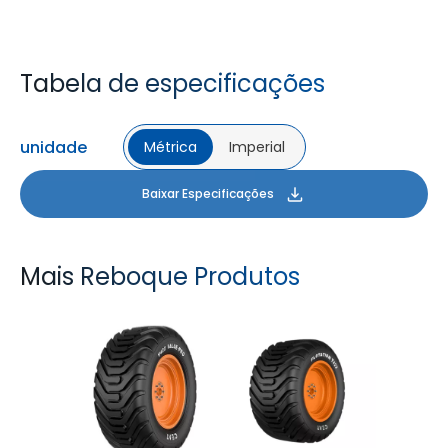
Tabela de especificações
unidade
Métrica
Imperial
Baixar Especificações
Mais Reboque Produtos
T422 VALUE PRO
FLOTATION T422