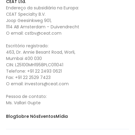
CEAT Ltd.
Endereço da subsidiária na Europa:
CEAT Specialty B.V.
Joop Geesinkweg 901,
1114 AB Amsterdam – Duivendrecht
O email:
cstbv@ceat.com
Escritório registrado:
463, Dr. Annie Besant Road, Worli,
Mumbai 400 030
CIN: L25100MH1958PLC011041
Telefone:
+91 22 2493 0621
Fax:
+91 22 2529 7423
O email:
investors@ceat.com
Pessoa de contato:
Ms. Vallari Gupte
Blog
Sobre Nós
Eventos
Mídia