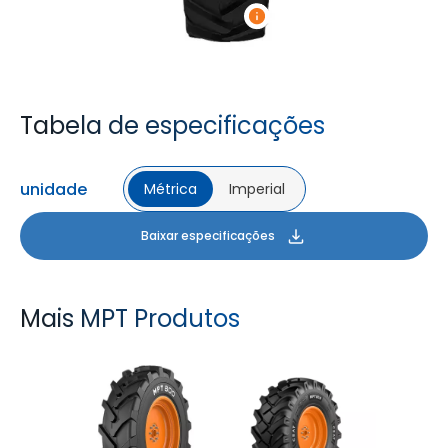
Tabela de especificações
unidade
Métrica
Imperial
Baixar especificações
Mais MPT Produtos
MPT 800
MPT 808