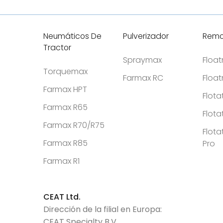
Neumáticos De
Pulverizador
Remo
Tractor
Spraymax
Floa
Torquemax
Farmax RC
Floa
Farmax HPT
Flota
Farmax R65
Flota
Farmax R70/R75
Flota
Farmax R85
Pro
Farmax R1
CEAT Ltd.
Dirección de la filial en Europa:
CEAT Specialty B.V.