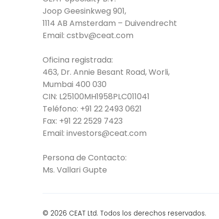
Joop Geesinkweg 901,
1114 AB Amsterdam – Duivendrecht
Email:
cstbv@ceat.com
Oficina registrada:
463, Dr. Annie Besant Road, Worli,
Mumbai 400 030
CIN: L25100MH1958PLC011041
Teléfono:
+91 22 2493 0621
Fax:
+91 22 2529 7423
Email:
investors@ceat.com
Persona de Contacto:
Ms. Vallari Gupte
© 2026 CEAT Ltd. Todos los derechos reservados.