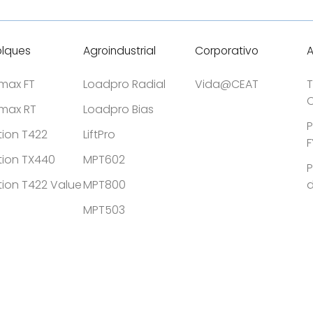
lques
Agroindustrial
Corporativo
tmax FT
Loadpro Radial
Vida@CEAT
T
C
tmax RT
Loadpro Bias
P
tion T422
LiftPro
F
tion TX440
MPT602
P
tion T422 Value
MPT800
MPT503