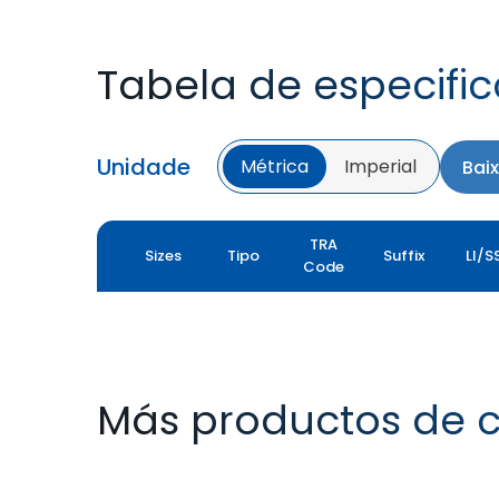
Tabela de especifi
Unidade
Métrica
Imperial
Bai
TRA
Sizes
Tipo
Suffix
LI/S
Code
Más productos de 
LOADER XL