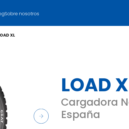
og
Sobre nosotros
LOAD XL
LOAD X
Cargadora N
España