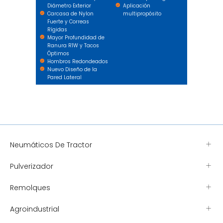
Diámetro Exterior
Aplicación
Carcasa de Nylon
multipropósito
Fuerte y Correas
Rígidas
Mayor Profundidad de
Ranura R1W y Tacos
Óptimos
Hombros Redondeados
Nuevo Diseño de la
Pared Lateral
Neumáticos De Tractor
Pulverizador
Remolques
Agroindustrial