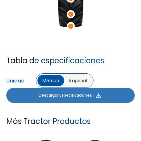
Tabla de especificaciones
Unidad
Métrica
Imperial
Descargar Especificaciones
Más Tractor Productos
FARMAX R1
MULTILOADMAX