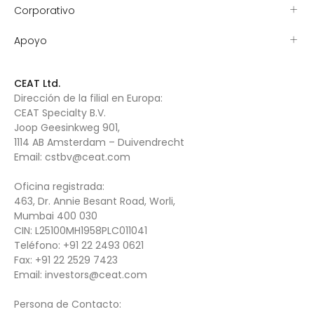
Corporativo
Apoyo
CEAT Ltd.
Dirección de la filial en Europa:
CEAT Specialty B.V.
Joop Geesinkweg 901,
1114 AB Amsterdam – Duivendrecht
Email:
cstbv@ceat.com
Oficina registrada:
463, Dr. Annie Besant Road, Worli,
Mumbai 400 030
CIN: L25100MH1958PLC011041
Teléfono:
+91 22 2493 0621
Fax:
+91 22 2529 7423
Email:
investors@ceat.com
Persona de Contacto: