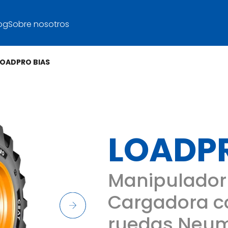
og
Sobre nosotros
LOADPRO BIAS
LOADPR
Manipulador 
Cargadora 
ruedas Neum