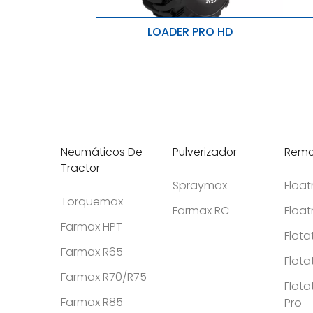
LOADER PRO HD
Servicio pesado
V
Excelente tracción y resistencia a los
M
pinchazos
R
Servicio pesado
Neumáticos De
Pulverizador
Remo
Tractor
Spraymax
Floa
Torquemax
Farmax RC
Floa
Farmax HPT
Flota
Farmax R65
Flota
Farmax R70/R75
Flota
Farmax R85
Pro