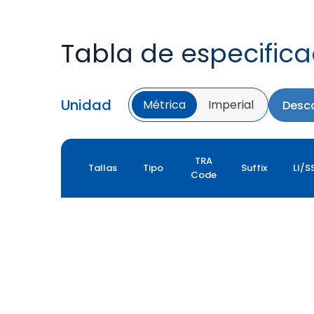
Tabla de especific
Unidad
Métrica
Imperial
Desca
TRA
Tallas
Tipo
Suffix
LI/S
Code