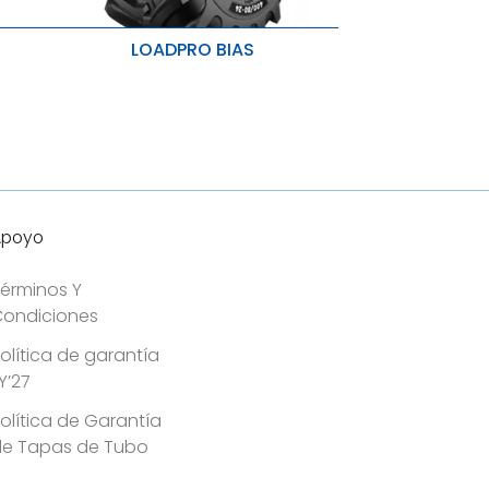
LOADPRO BIAS
Distribución uniforme de la carga
Fuerza de la carcasa y capacidad
de carga
al.
Estabilidad lateral adicional
Apoyo
érminos Y
ondiciones
olítica de garantía
Y’27
olítica de Garantía
de Tapas de Tubo