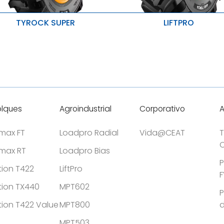
TYROCK SUPER
LIFTPRO
ida útil mejorada del producto
Excelente tracción.
Mejora en la protección contra
áxima estabilidad
pinchazos.
esistente al desgarro y la fractura
Mayor estabilidad radial y later
lques
Agroindustrial
Corporativo
tmax FT
Loadpro Radial
Vida@CEAT
T
C
tmax RT
Loadpro Bias
P
tion T422
LiftPro
F
tion TX440
MPT602
P
tion T422 Value
MPT800
MPT503