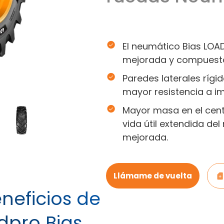
El neumático Bias LOA
mejorada y compuest
Paredes laterales rígi
mayor resistencia a im
Mayor masa en el cent
vida útil extendida de
mejorada.
Llámame de vuelta
eneficios de
dpro Bias