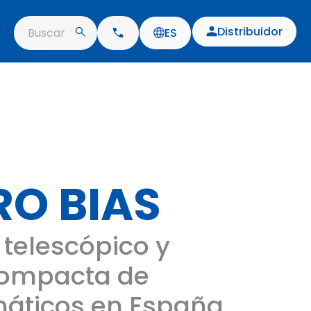
Distribuidor
Buscar
ES
O BIAS
telescópico y
compacta de
áticos en España