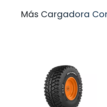
Más Cargadora Co
MULTILOADMAX
LOADPRO RADIAL