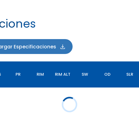
aciones
rgar Especificaciones
S
PR
RIM
RIM ALT
SW
OD
SLR