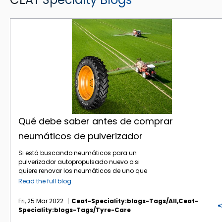
Qué debe saber antes de comprar neumáticos de pulverizador
Qué debe saber antes de comprar
neumáticos de pulverizador
Si está buscando neumáticos para un
pulverizador autopropulsado nuevo o si
quiere renovar los neumáticos de uno que
ya posee, hay ciertos aspectos que debe
Read the full blog
sopesar a la hora de seleccionarlos y
pedirlos.Antes de buscar en internet
Fri, 25 Mar 2022
Ceat-Speciality:blogs-Tags/all,ceat-
«neumáticos de pulverizador a la venta» o
Speciality:blogs-Tags/tyre-Care
«neumáticos de pulverizador cerca de mí»