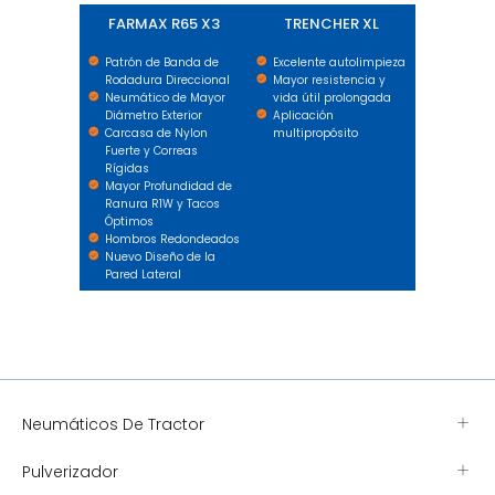
FARMAX R65 X3
TRENCHER XL
Patrón de Banda de
Excelente autolimpieza
Rodadura Direccional
Mayor resistencia y
Neumático de Mayor
vida útil prolongada
Diámetro Exterior
Aplicación
Carcasa de Nylon
multipropósito
Fuerte y Correas
Rígidas
Mayor Profundidad de
Ranura R1W y Tacos
Óptimos
Hombros Redondeados
Nuevo Diseño de la
Pared Lateral
Neumáticos De Tractor
Pulverizador