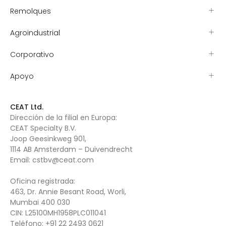
Remolques
Agroindustrial
Corporativo
Apoyo
CEAT Ltd.
Dirección de la filial en Europa:
CEAT Specialty B.V.
Joop Geesinkweg 901,
1114 AB Amsterdam – Duivendrecht
Email:
cstbv@ceat.com
Oficina registrada:
463, Dr. Annie Besant Road, Worli,
Mumbai 400 030
CIN: L25100MH1958PLC011041
Teléfono:
+91 22 2493 0621