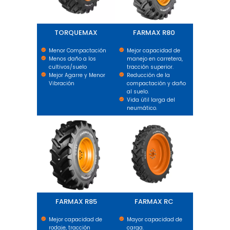
TORQUEMAX
FARMAX R80
Menor Compactación
Mejor capacidad de
Menos daño a los
manejo en carretera,
cultivos/suelo
tracción superior.
Mejor Agarre y Menor
Reducción de la
Vibración
compactación y daño
al suelo.
Vida útil larga del
neumático.
FARMAX R85
FARMAX RC
FARMAX R85
FARMAX RC
Mejor capacidad de
Mayor capacidad de
rodaje, tracción
carga.