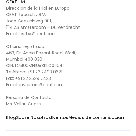
CEAT Ltd.
Dirección de la filial en Europa:
CEAT Specialty B.V.
Joop Geesinkweg 901,
1114 AB Amsterdam – Duivendrecht
Email:
cstbv@ceat.com
Oficina registrada:
463, Dr. Annie Besant Road, Worli,
Mumbai 400 030
CIN: L25100MH1958PLC011041
Teléfono:
+91 22 2493 0621
Fax:
+91 22 2529 7423
Email:
investors@ceat.com
Persona de Contacto:
Ms. Vallari Gupte
Blog
Sobre Nosotros
Eventos
Medios de comunicación