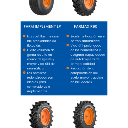
FARM IMPLEMENT LP
FARMAX R90
Las costillas mejoran
Excelente tracción en el
las propiedades de
barro y durabilidad
flotación.
Vida útil prolongada
El alto volumen de
de los neumáticos y
goma resulta en
asegurar capacidades
menor desgaste y
de autolimpieza de
mayor vida útil del
primera calidad
neumático.
Reducción de la
Los hombros
compactación del
redondeados son
suelo, mayor tracción
ideales para
en las laderas
sembradoras e
implementos.
FARMAX R90 R2
FARMAX R85 R2