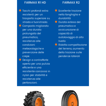
FARMAX R1 HD
FARMAX R2
Tacchi profondi extra
Eccellente trazione
resistenti per un
nella fanghiglia e
trasporto superiore su
durabilità
strada e fuoristrada.
Durata estesa del
Composto migliorato
pneumatico e
per una durata
assicurazione di
prolungata del
capacità di
pneumatico,
autolavaggio di alto
resistenza alle
livello
condizioni
Ridotta compattazione
meteorologiche e
del terreno, aumento
prevenzione delle
della trazione sulle
crepe.
pendenze laterali
Design a contrafforte
aperto per una pulizia
efficiente e una
resistente carcassa in
nylon per stabilità e
resistenza alle
perforazioni.
FARMAX HPT
FARMAX F2