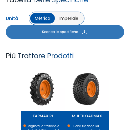
Unità
Métrica
Imperiale
Scarica le specifiche
Più Trattore Prodotti
FARMAX R1
MULTILOADMAX
FARMAX R1
MULTILOADMAX
Migliora la trazione e
Buona trazione su