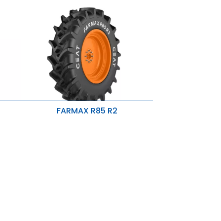
FARMAX R85 R2
glia e
Migliore aderenza su strada,
trazione superiore.
e
Riduzione della compattazione del
terreno e dei danni.
Lunga durata del pneumatico.
eno,