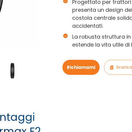
Progettato per trattor
presenta un design del
costola centrale solid
accidentati.
La robusta struttura in
estende la vita utile d
Richiamami
Scarica
antaggi
armax F2