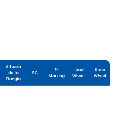
Altezza
E-
Load
Steer
della
RC
Marking
Wheel
Wheel
Flangia
FARMAX R80