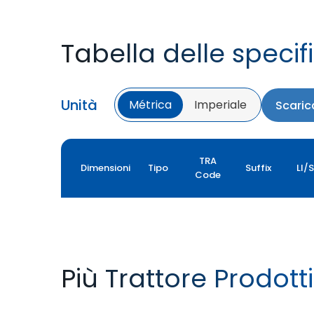
Tabella delle specif
Unità
Métrica
Imperiale
Scaric
TRA
Dimensioni
Tipo
Suffix
LI/
Code
Più Trattore Prodotti
FARMAX R1
MULTILOADMAX