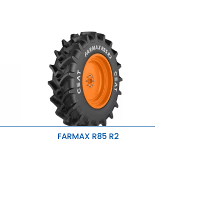
FARMAX R85 R2
glia e
Migliore aderenza su strada,
trazione superiore.
e
Riduzione della compattazione del
terreno e dei danni.
Lunga durata del pneumatico.
eno,