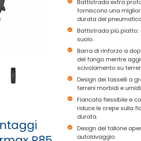
Battistrada extra prof
forniscono una miglio
durata del pneumatico
Battistrada più piatto:
suolo.
Barra di rinforzo a do
del fango mentre aggiu
scivolamento su terreni 
Design dei tasselli a g
terreni morbidi e umidi
Fiancata flessibile e 
riduce le crepe sulla 
durata.
antaggi
Design del tallone aper
armax R85
autolavaggio.