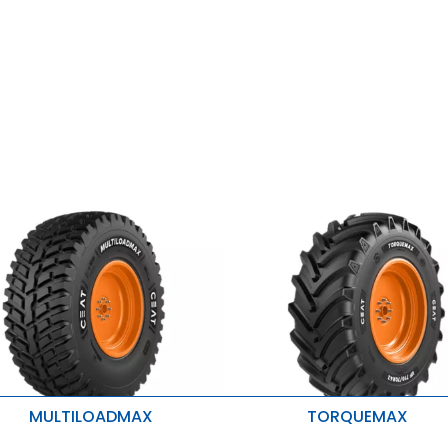
TORQUEMAX
MULTILOADMAX
TORQUEMAX
FARMAX R1 HD