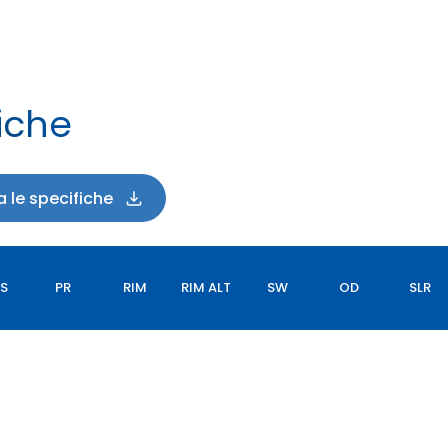
iche
a le specifiche
SS
PR
RIM
RIM ALT
SW
OD
SLR