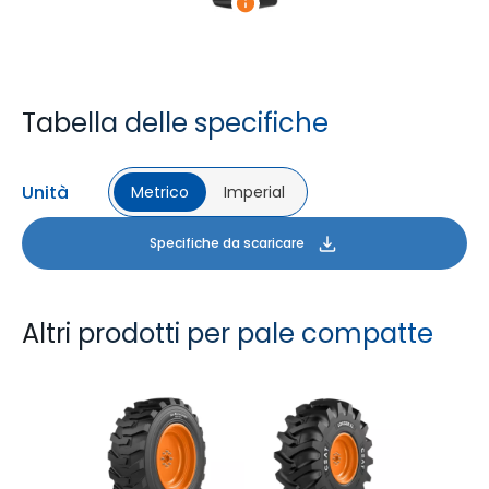
Tabella delle specifiche
Unità
Metrico
Imperial
Specifiche da scaricare
Altri prodotti per pale compatte
GM LOADER HD
LOGGER XL