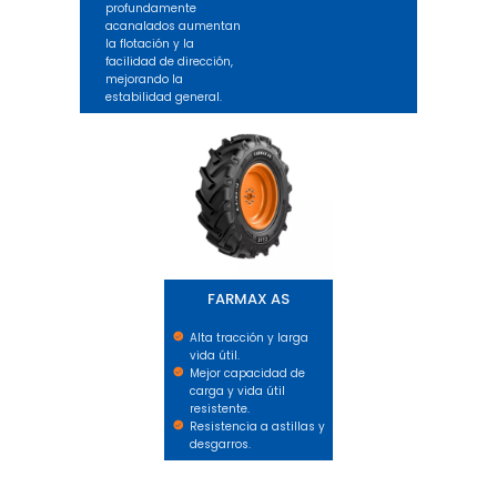
profundamente
acanalados aumentan
la flotación y la
facilidad de dirección,
mejorando la
estabilidad general.
FARMAX AS
FARMAX AS
Alta tracción y larga
vida útil.
Mejor capacidad de
carga y vida útil
resistente.
Resistencia a astillas y
desgarros.