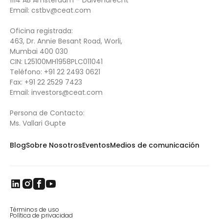
1114 AB Amsterdam – Duivendrecht
Email:
cstbv@ceat.com
Oficina registrada:
463, Dr. Annie Besant Road, Worli,
Mumbai 400 030
CIN: L25100MH1958PLC011041
Teléfono:
+91 22 2493 0621
Fax:
+91 22 2529 7423
Email:
investors@ceat.com
Persona de Contacto:
Ms. Vallari Gupte
Blog
Sobre Nosotros
Eventos
Medios de comunicación
Términos de uso
Política de privacidad