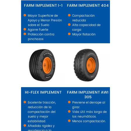
FARM IMPLEMENT I-1
FARM IMPLEMENT 404
Mayor Superficie de
Compactación
Apoyo y Menor Presión
reducida
sobre el Suelo
Alta capacidad de
Agarre Fuerte
carga
Protección contra
Mayor flotación
pinchazos
HI-FLEX IMPLEMENT
FARM IMPLEMENT AWI 305
HI-FLEX IMPLEMENT
FARM IMPLEMENT AWI
305
Excelente tracción,
Previene el derrape al
reducción de la
girar.
compactación del
Vida útil más larga de
suelo y mejor
los neumáticos.
estabilidad.
Menos compactación.
Añadida rigidez y
resistencia a la