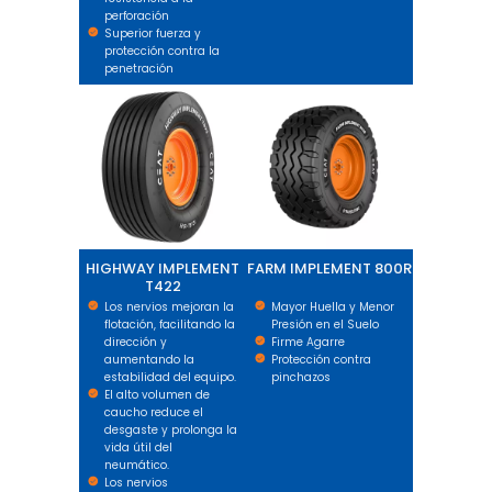
perforación
Superior fuerza y
protección contra la
penetración
HIGHWAY IMPLEMENT T422
FARM IMPLEMENT 800R
HIGHWAY IMPLEMENT
FARM IMPLEMENT 800R
T422
Los nervios mejoran la
Mayor Huella y Menor
flotación, facilitando la
Presión en el Suelo
dirección y
Firme Agarre
aumentando la
Protección contra
estabilidad del equipo.
pinchazos
El alto volumen de
caucho reduce el
desgaste y prolonga la
vida útil del
neumático.
Los nervios