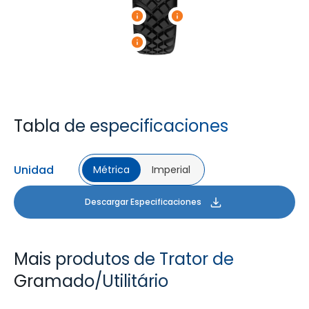
Tabla de especificaciones
Unidad
Métrica
Imperial
Descargar Especificaciones
Mais produtos de Trator de
Gramado/Utilitário
TURF XL
LAWNMAX