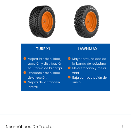
TURF XL
LAWNMAX
Mejora la estabilidad,
Mayor profundidad de
tracción y distribución
la banda de rodadura
equitativa de la carga.
Mejor tracción y mejor
Excelente estabilidad
vida
de dirección.
Baja compactación del
Mejora de la tracción
suelo
lateral.
Neumáticos De Tractor