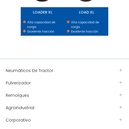
LOADER XL
LOAD XL
Alta capacidad de
Alta capacidad de
carga
carga
Excelente tracción
Excelente tracción
Neumáticos De Tractor
Pulverizador
Remolques
Agroindustrial
Corporativo