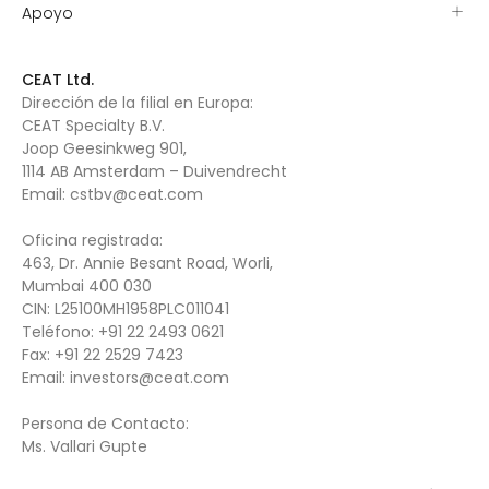
Apoyo
CEAT Ltd.
Dirección de la filial en Europa:
CEAT Specialty B.V.
Joop Geesinkweg 901,
1114 AB Amsterdam – Duivendrecht
Email:
cstbv@ceat.com
Oficina registrada:
463, Dr. Annie Besant Road, Worli,
Mumbai 400 030
CIN: L25100MH1958PLC011041
Teléfono:
+91 22 2493 0621
Fax:
+91 22 2529 7423
Email:
investors@ceat.com
Persona de Contacto:
Ms. Vallari Gupte