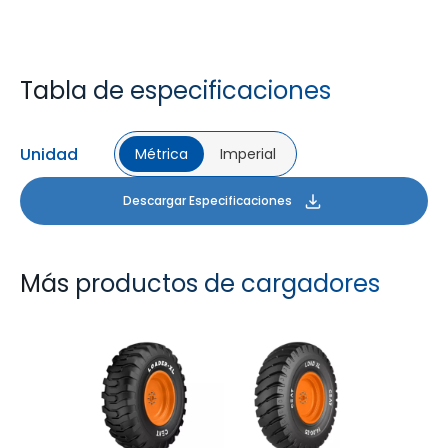
Tabla de especificaciones
Unidad
Métrica
Imperial
Descargar Especificaciones
Más productos de cargadores
LOADER XL
LOAD XL