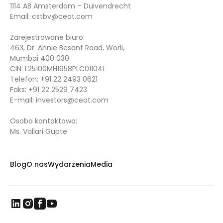
1114 AB Amsterdam – Duivendrecht
Email:
cstbv@ceat.com
Zarejestrowane biuro:
463, Dr. Annie Besant Road, Worli,
Mumbai 400 030
CIN: L25100MH1958PLC011041
Telefon:
+91 22 2493 0621
Faks:
+91 22 2529 7423
E-mail:
investors@ceat.com
Osoba kontaktowa:
Ms. Vallari Gupte
Blog
O nas
Wydarzenia
Media