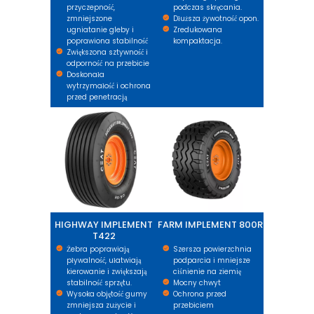
przyczepność,
podczas skręcania.
zmniejszone
Dłuższa żywotność opon.
ugniatanie gleby i
Zredukowana
poprawiona stabilność
kompaktacja.
Zwiększona sztywność i
odporność na przebicie
Doskonała
wytrzymałość i ochrona
przed penetracją
HIGHWAY IMPLEMENT T422
FARM IMPLEMENT 800R
HIGHWAY IMPLEMENT
FARM IMPLEMENT 800R
T422
Żebra poprawiają
Szersza powierzchnia
pływalność, ułatwiają
podparcia i mniejsze
kierowanie i zwiększają
ciśnienie na ziemię
stabilność sprzętu.
Mocny chwyt
Wysoka objętość gumy
Ochrona przed
zmniejsza zużycie i
przebiciem