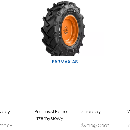
FARMAX AS
Wysoka przyczepność i długa
żywotność
Lepsza ładowność i mocna
żywotność
Odporność na odpryski i rozdarcia
czepy
Przemysł Rolno-
Zbiorowy
W
Przemysłowy
tmax FT
Życie@Ceat
Z