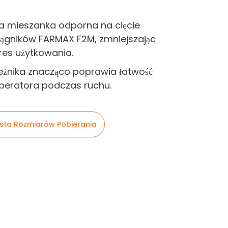
a mieszanka odporna na cięcie
ągników FARMAX F2M, zmniejszając
kres użytkowania.
eżnika znacząco poprawia łatwość
operatora podczas ruchu.
ista Rozmiarów Pobierania