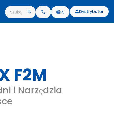
Dystrybutor
Szukaj
PL
X F2M
ni i Narzędzia
sce