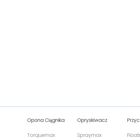
Opona Ciągnika
Opryskiwacz
Przy
Torquemax
Spraymax
Floa