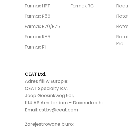
Farmax HPT
Farmax RC
Floa
Farmax R65
Flota
Farmax R70/R75
Flota
Farmax R85
Flota
Pro
Farmax R1
CEAT Ltd.
Adres filii w Europie:
CEAT Specialty B.V.
Joop Geesinkweg 901,
1114 AB Amsterdam – Duivendrecht
Email:
cstbv@ceat.com
Zarejestrowane biuro: