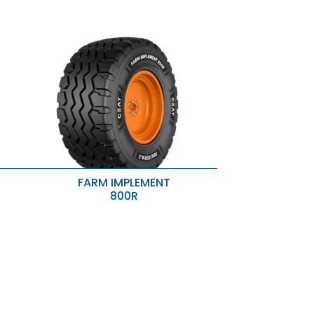
FARM IMPLEMENT
800R
Szersza powierzchnia podparcia i
mniejsze ciśnienie na ziemię
Mocny chwyt
za
Ochrona przed przebiciem
ony.
szają