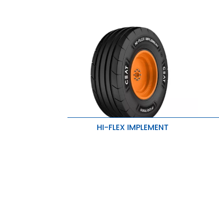
HI-FLEX IMPLEMENT
Doskonała przyczepność,
Z
zmniejszone ugniatanie gleby i
s
poprawiona stabilność
D
Zwiększona sztywność i odporność na
Z
przebicie
Doskonała wytrzymałość i ochrona
przed penetracją