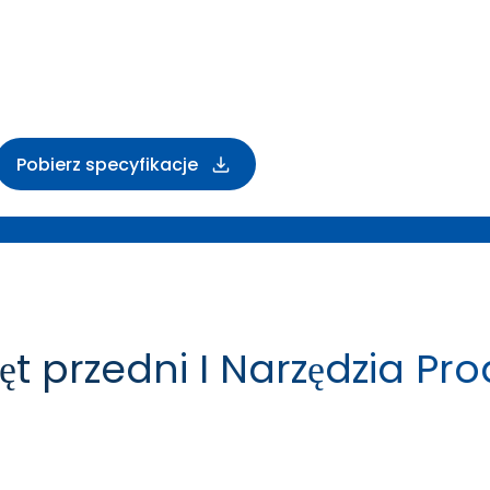
Pobierz specyfikacje
t przedni I Narzędzia Pr
FARM IMPLEMENT I-1