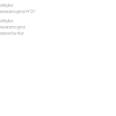
olityka
warancyjna FY’27
olityka
Gwarancyjna
Zaworów Rur