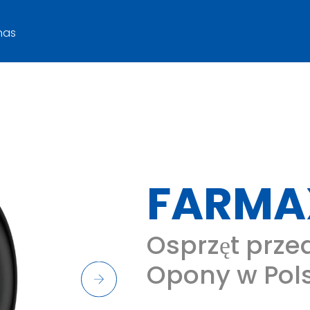
nas
FARMA
Osprzęt przed
Opony w Pol