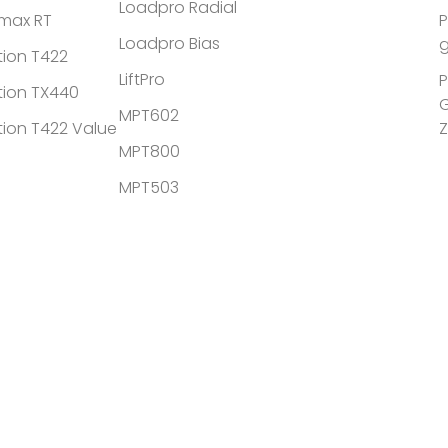
Loadpro Radial
tmax RT
P
Loadpro Bias
g
tion T422
LiftPro
P
tion TX440
MPT602
tion T422 Value
MPT800
MPT503