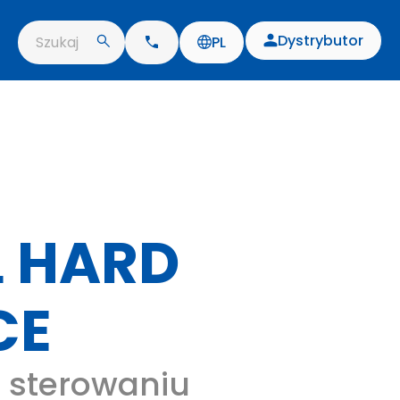
Dystrybutor
Szukaj
PL
L HARD
CE
 sterowaniu