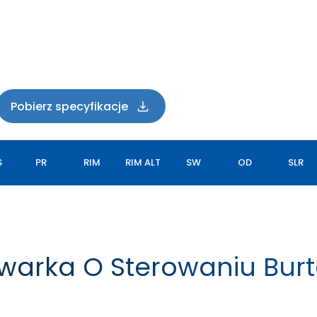
Pobierz specyfikacje
S
PR
RIM
RIM ALT
SW
OD
SLR
owarka O Sterowaniu Bu