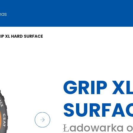
nas
IP XL HARD SURFACE
GRIP X
SURFA
Ładowarka o