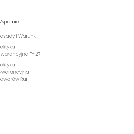
sparcie
asady I Warunki
olityka
warancyjna FY’27
olityka
Gwarancyjna
Zaworów Rur