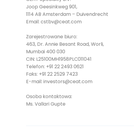
Joop Geesinkweg 901,
1114 AB Amsterdam – Duivendrecht
Email:
cstbv@ceat.com
Zarejestrowane biuro:
463, Dr. Annie Besant Road, Worli,
Mumbai 400 030
CIN: L25100MH1958PLC011041
Telefon:
+91 22 2493 0621
Faks:
+91 22 2529 7423
E-mail:
investors@ceat.com
Osoba kontaktowa:
Ms. Vallari Gupte