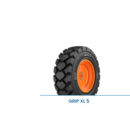
Odporność na przecięcia i zaczepy z
W
optymalnym zużyciem.
S
f
GRIP XL 5
Mocna osnowa nylonowa poprawia
L
stabilność boczną.
s
Głęboki bieżnik i szerokie bieżniki
O
zapewniają dłuższą żywotność i
u
doskonałą stabilność.
W
Specjalny ochronnik felgi i