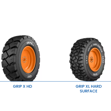
Ochrona felgi
ytrzymała nylonowa osłona
Dodatkowo gruba boki
pecjalnie zaprojektowane osłony
elg
GRIP X HD
GRIP XL HARD
SURFACE
epszy chwyt i poprawiona
Idealny do nawierzchni
tabilność
utwardzonych i ciężkich zastos
chrona przed przebiciami i
Lepsza przyczepność
szkodzeniem koła
yższa nośność