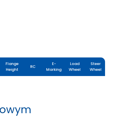
Flange
E-
Load
Steer
RC
Height
Marking
Wheel
Wheel
rtowym