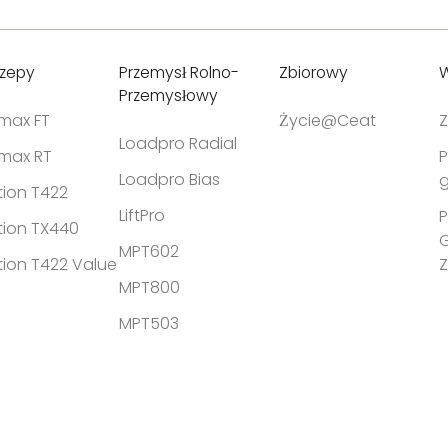
czepy
Przemysł Rolno-
Zbiorowy
W
Przemysłowy
tmax FT
Życie@Ceat
Z
Loadpro Radial
tmax RT
P
Loadpro Bias
g
tion T422
LiftPro
P
tion TX440
MPT602
tion T422 Value
MPT800
MPT503