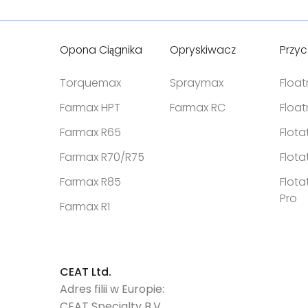
wysokoodporny składnik chronią
przed przebiciami i uszkodzeniami,
jednocześnie poprawiając trwałość.
Opona Ciągnika
Opryskiwacz
Przy
Torquemax
Spraymax
Floa
Farmax HPT
Farmax RC
Floa
Farmax R65
Flota
Farmax R70/R75
Flota
Farmax R85
Flota
Pro
Farmax R1
CEAT Ltd.
Adres filii w Europie:
CEAT Specialty B.V.