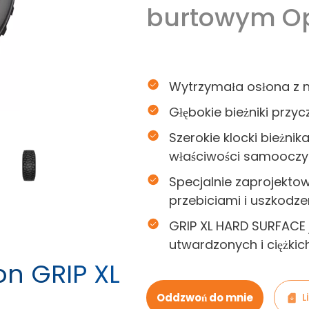
burtowym Op
Wytrzymała osłona z ny
Głębokie bieżniki przyc
Szerokie klocki bieżnik
właściwości samooczy
Specjalnie zaprojekto
przebiciami i uszkodze
GRIP XL HARD SURFACE 
utwardzonych i ciężki
on GRIP XL
Oddzwoń do mnie
L