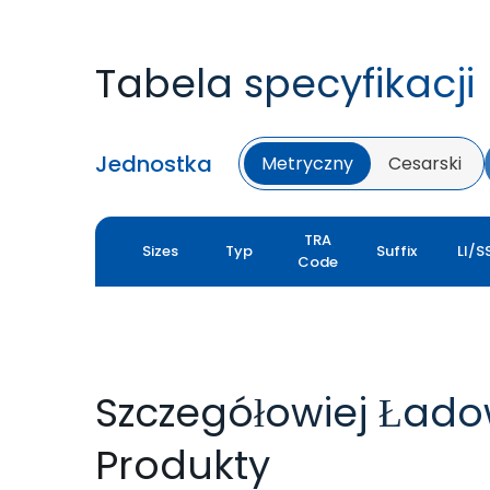
Tabela specyfikacji
Jednostka
Metryczny
Cesarski
TRA
Sizes
Typ
Suffix
LI/S
Code
Szczegółowiej Ład
Produkty