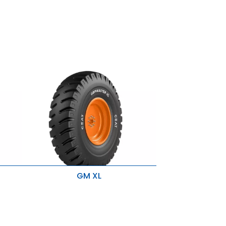
Większa wytrzymałość i stabilność
Odporny na zadrapania i rozdarcia
GM XL
Wysoka przebieżność i idealne do
owań.
zastosowań o dużym obciążeniu.
Odporność na przecięcia i zaczepy z
optymalnym zużyciem.