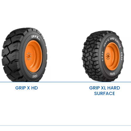
GRIP X HD
GRIP XL HARD
SURFACE
epszy chwyt i poprawiona
Idealny do nawierzchni
tabilność
utwardzonych i ciężkich zastos
chrona przed przebiciami i
Lepsza przyczepność
szkodzeniem koła
yższa nośność