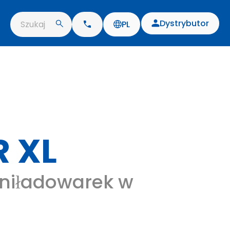
Dystrybutor
Szukaj
PL
 XL
niładowarek w