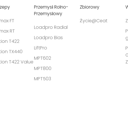
czepy
Przemysł Rolno-
Zbiorowy
W
Przemysłowy
tmax FT
Życie@Ceat
Z
Loadpro Radial
tmax RT
P
Loadpro Bias
g
tion T422
LiftPro
P
tion TX440
MPT602
tion T422 Value
MPT800
MPT503