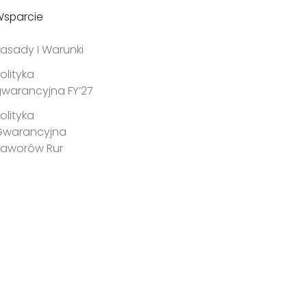
sparcie
asady I Warunki
olityka
warancyjna FY’27
olityka
Gwarancyjna
Zaworów Rur