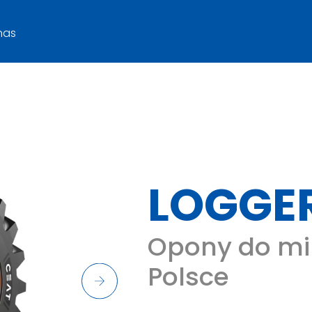
nas
LOGGER
Opony do mi
Polsce