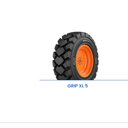
GRIP XL 5
Mocna osnowa nylonowa poprawia
L
stabilność boczną.
s
Głęboki bieżnik i szerokie bieżniki
O
zapewniają dłuższą żywotność i
u
doskonałą stabilność.
W
Specjalny ochronnik felgi i
wysokoodporny składnik chronią
przed przebiciami i uszkodzeniami,
jednocześnie poprawiając trwałość.