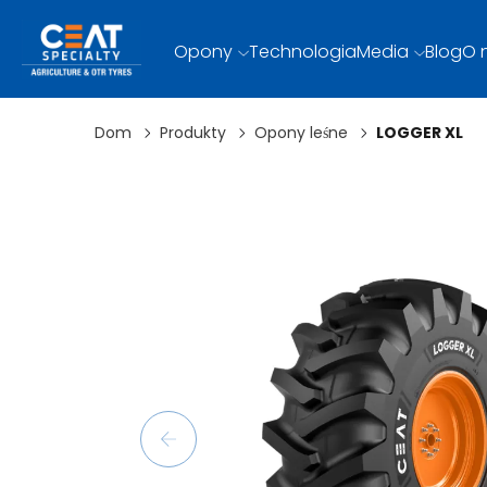
Opony
Technologia
Media
Blog
O 
Dom
Produkty
Opony leśne
LOGGER XL