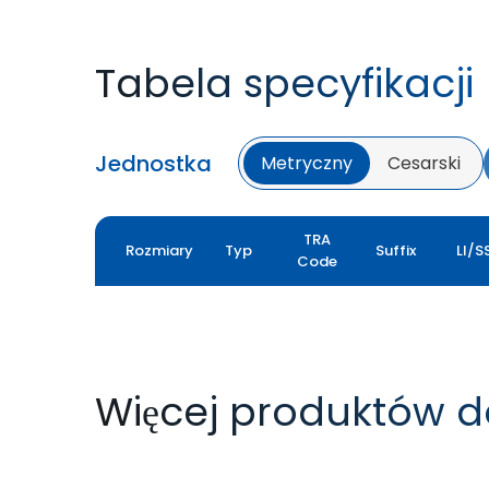
Tabela specyfikacji
Jednostka
Metryczny
Cesarski
TRA
Rozmiary
Typ
Suffix
LI/S
Code
Więcej produktów d
GM XL
GM LOADER HD