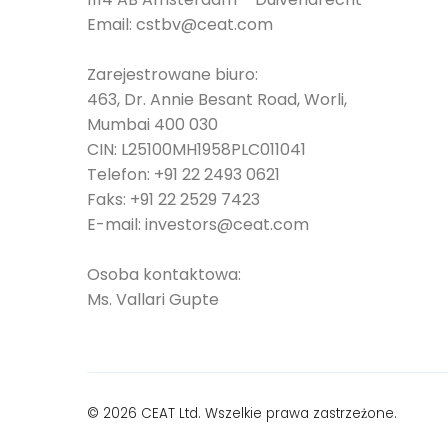
Email:
cstbv@ceat.com
Zarejestrowane biuro:
463, Dr. Annie Besant Road, Worli,
Mumbai 400 030
CIN: L25100MH1958PLC011041
Telefon:
+91 22 2493 0621
Faks:
+91 22 2529 7423
E-mail:
investors@ceat.com
Osoba kontaktowa:
Ms. Vallari Gupte
© 2026 CEAT Ltd. Wszelkie prawa zastrzeżone.