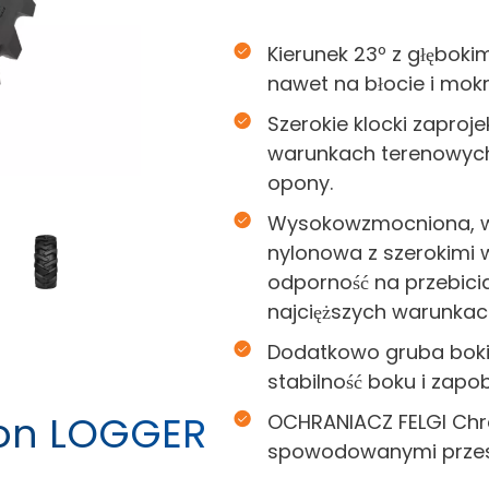
Kierunek 23º z głęboki
nawet na błocie i mok
Szerokie klocki zapro
warunkach terenowych 
opony.
Wysokowzmocniona, w
nylonowa z szerokimi
odporność na przebic
najcięższych warunkac
Dodatkowo gruba boki 
stabilność boku i za
pon LOGGER
OCHRANIACZ FELGI Chr
spowodowanymi przes