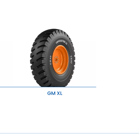
GM XL
Wysoka przebieżność i idealne do
owań.
zastosowań o dużym obciążeniu.
Odporność na przecięcia i zaczepy z
optymalnym zużyciem.