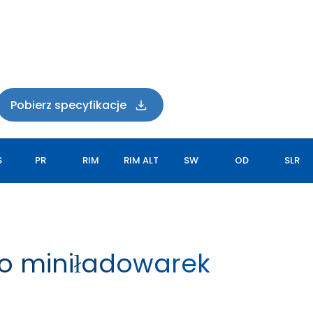
Pobierz specyfikacje
S
PR
RIM
RIM ALT
SW
OD
SLR
o miniładowarek
LOGGER XL