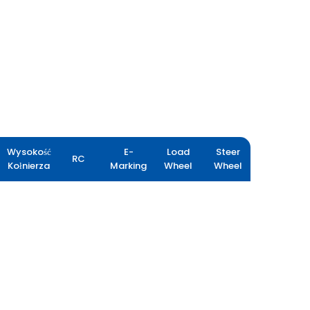
Wysokość
E-
Load
Steer
RC
Kołnierza
Marking
Wheel
Wheel
GRIP MASTER EX