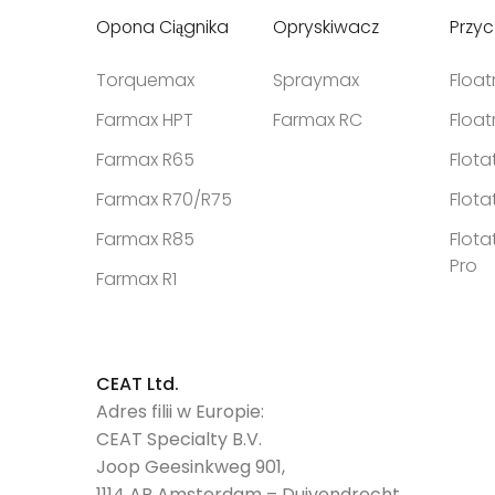
Opona Ciągnika
Opryskiwacz
Przy
Torquemax
Spraymax
Floa
Farmax HPT
Farmax RC
Floa
Farmax R65
Flota
Farmax R70/R75
Flota
Farmax R85
Flota
Pro
Farmax R1
CEAT Ltd.
Adres filii w Europie:
CEAT Specialty B.V.
Joop Geesinkweg 901,
1114 AB Amsterdam – Duivendrecht