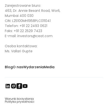
Zarejestrowane biuro:
463, Dr. Annie Besant Road, Worli,
Mumbai 400 030
CIN: L25100MH1958PLC011041
Telefon:
+91 22 2493 0621
Faks:
+91 22 2529 7423
E-mail:
investors@ceat.com
Osoba kontaktowa:
Ms. Vallari Gupte
Blog
O nas
Wydarzenia
Media
Warunki korzystania
Polityka prywatności