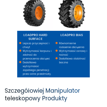
LOADPRO HARD
LOADPRO BIAS
SURFACE
Lepsza przyczepność i
Równomierne
chwyt
rozłożenie obciążenia
Wytrzymałość korpusu i
Wytrzymałość osnowy i
zdolność do
nośność
przenoszenia obciążeń
Dodatkowa stabilność
Dodatkowa
boczna
wytrzymałość
zapobiega penetracji
przez ostre przedmioty.
Szczegółowiej Manipulator
teleskopowy Produkty