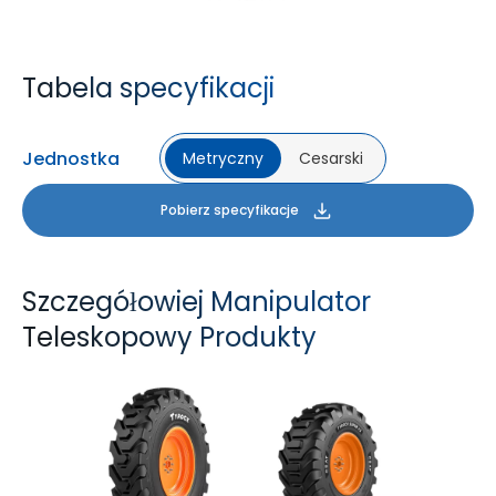
Tabela specyfikacji
Jednostka
Metryczny
Cesarski
Pobierz specyfikacje
Szczegółowiej Manipulator
Teleskopowy Produkty
TYROCK
TYROCK SUPER X3