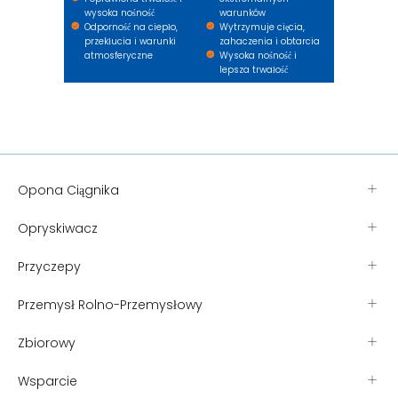
wysoka nośność
warunków
Odporność na ciepło,
Wytrzymuje cięcia,
przekłucia i warunki
zahaczenia i obtarcia
atmosferyczne
Wysoka nośność i
lepsza trwałość
Opona Ciągnika
Opryskiwacz
Przyczepy
Przemysł Rolno-Przemysłowy
Zbiorowy
Wsparcie