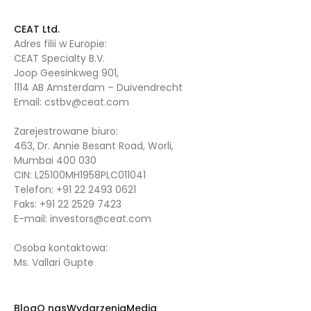
CEAT Ltd.
Adres filii w Europie:
CEAT Specialty B.V.
Joop Geesinkweg 901,
1114 AB Amsterdam – Duivendrecht
Email:
cstbv@ceat.com
Zarejestrowane biuro:
463, Dr. Annie Besant Road, Worli,
Mumbai 400 030
CIN: L25100MH1958PLC011041
Telefon:
+91 22 2493 0621
Faks:
+91 22 2529 7423
E-mail:
investors@ceat.com
Osoba kontaktowa:
Ms. Vallari Gupte
Blog
O nas
Wydarzenia
Media