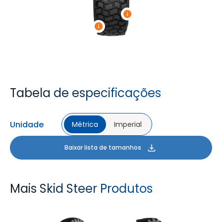
Tabela de especificações
Unidade
Métrica
Imperial
Baixar lista de tamanhos
Mais Skid Steer Produtos
GM XL
GM LOADER HD