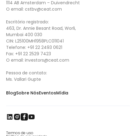
1114 AB Amsterdam – Duivendrecht
O email:
cstbv@ceat.com
Escritório registrado:
463, Dr. Annie Besant Road, Worli,
Mumbai 400 030
CIN: L25100MH1958PLC011041
Telefone:
+91 22 2493 0621
Fax:
+91 22 2529 7423
O email:
investors@ceat.com
Pessoa de contato:
Ms. Vallari Gupte
Blog
Sobre Nós
Eventos
Mídia
Termos de uso