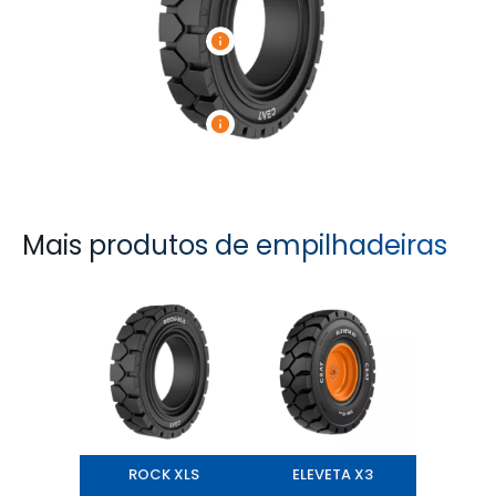
Mais produtos de empilhadeiras
ROCK XLS
ELEVETA X3
ROCK XLS
ELEVETA X3