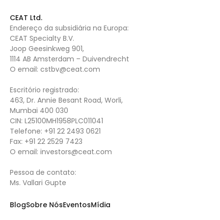
CEAT Ltd.
Endereço da subsidiária na Europa:
CEAT Specialty B.V.
Joop Geesinkweg 901,
1114 AB Amsterdam – Duivendrecht
O email:
cstbv@ceat.com
Escritório registrado:
463, Dr. Annie Besant Road, Worli,
Mumbai 400 030
CIN: L25100MH1958PLC011041
Telefone:
+91 22 2493 0621
Fax:
+91 22 2529 7423
O email:
investors@ceat.com
Pessoa de contato:
Ms. Vallari Gupte
Blog
Sobre Nós
Eventos
Mídia