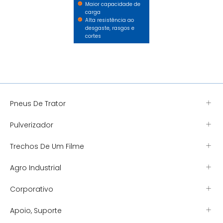
Maior capacidade de
carga
Alta resistência ao
desgaste, rasgos e
cortes
Pneus De Trator
Pulverizador
Trechos De Um Filme
Agro Industrial
Corporativo
Apoio, Suporte