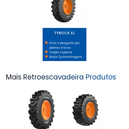
TYROCK XL
Evita o desgaste por
pedras e furos
Tração superior
Maior Quilometragem
Mais Retroescavadeira Produtos
TYROCK
TYROCK SUPER X3