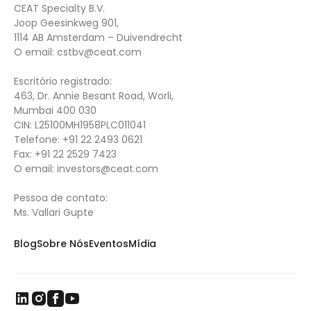
CEAT Specialty B.V.
Joop Geesinkweg 901,
1114 AB Amsterdam – Duivendrecht
O email:
cstbv@ceat.com
Escritório registrado:
463, Dr. Annie Besant Road, Worli,
Mumbai 400 030
CIN: L25100MH1958PLC011041
Telefone:
+91 22 2493 0621
Fax:
+91 22 2529 7423
O email:
investors@ceat.com
Pessoa de contato:
Ms. Vallari Gupte
Blog
Sobre Nós
Eventos
Mídia