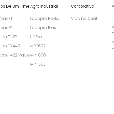
hos De Um Filme
Agro Industrial
Corporativo
A
tmax FT
Loadpro Radial
Vida na Ceat
T
tmax RT
Loadpro Bias
P
F
tion T422
LiftPro
P
tion TX440
MPT602
d
tion T422 Value
MPT800
MPT503