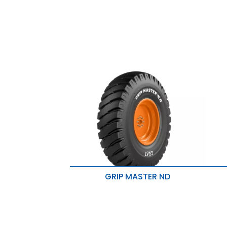
GRIP MASTER ND
Para cargas pesadas e condições
B
extremas
p
M
Suporta cortes, engates e contusões
c
Alta capacidade de carga e melhor
R
durabilidade