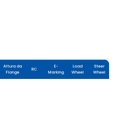
Altura da
E-
Load
Steer
RC
Flange
Marking
Wheel
Wheel
MINEMAX