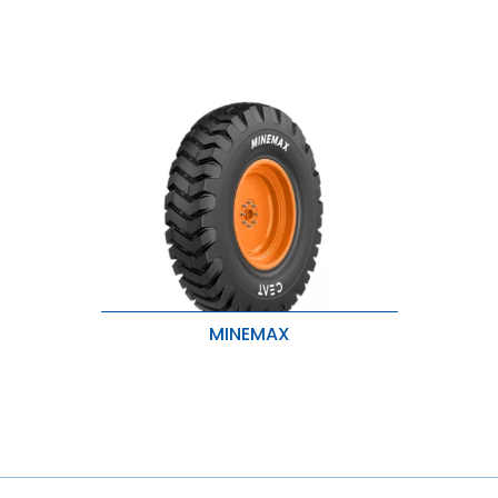
MINEMAX
Alta Quilometragem e Corrida mais
Fria
Tração e aderência superiores