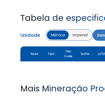
Tabela de especifi
Unidade
Métrica
Imperial
Bai
TRA
Sizes
Tipo
Suffix
LI/S
Code
Mais Mineração Pro
GRIP MASTER ND
SLICK 431