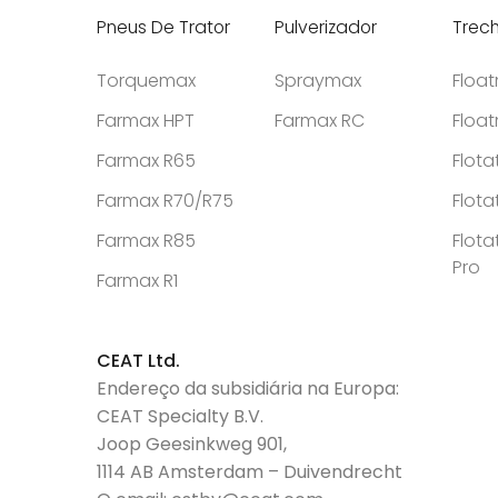
Pneus De Trator
Pulverizador
Trec
Torquemax
Spraymax
Floa
Farmax HPT
Farmax RC
Floa
Farmax R65
Flota
Farmax R70/R75
Flota
Farmax R85
Flota
Pro
Farmax R1
CEAT Ltd.
Endereço da subsidiária na Europa:
CEAT Specialty B.V.
Joop Geesinkweg 901,
1114 AB Amsterdam – Duivendrecht