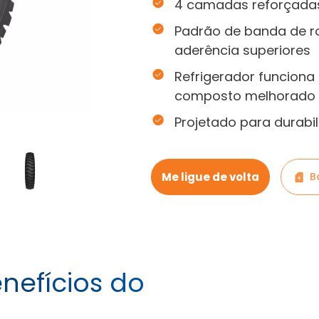
4 camadas reforçadas
Padrão de banda de r
aderência superiores
Refrigerador funcion
composto melhorado
Projetado para durab
Me ligue de volta
B
enefícios do