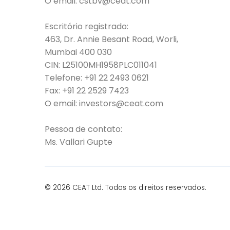
O email:
cstbv@ceat.com
Escritório registrado:
463, Dr. Annie Besant Road, Worli,
Mumbai 400 030
CIN: L25100MH1958PLC011041
Telefone:
+91 22 2493 0621
Fax:
+91 22 2529 7423
O email:
investors@ceat.com
Pessoa de contato:
Ms. Vallari Gupte
© 2026 CEAT Ltd. Todos os direitos reservados.