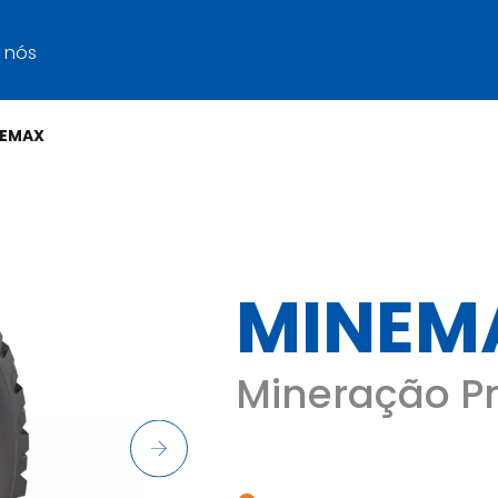
 nós
NEMAX
MINEM
Mineração Pn