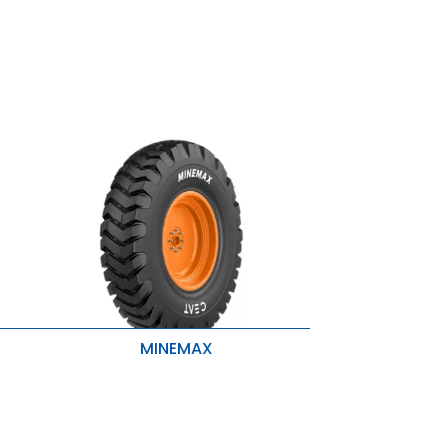
MINEMAX
Alta Quilometragem e Corrida mais
Fria
as
Tração e aderência superiores