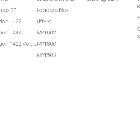
tmax RT
Loadpro Bias
G
tion T422
LiftPro
G
tion TX440
MPT602
tion T422 Value
MPT800
MPT503