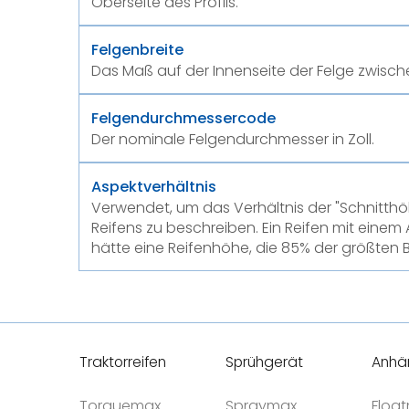
Oberseite des Profils.
Felgenbreite
Das Maß auf der Innenseite der Felge zwisc
Felgendurchmessercode
Der nominale Felgendurchmesser in Zoll.
Aspektverhältnis
Verwendet, um das Verhältnis der "Schnitthöh
Reifens zu beschreiben. Ein Reifen mit einem
hätte eine Reifenhöhe, die 85% der größten Br
Traktorreifen
Sprühgerät
Anhä
Torquemax
Spraymax
Floa