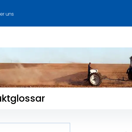
er uns
uktglossar