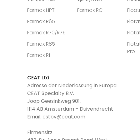
Farmax HPT
Farmax RC
Floa
Farmax R65
Flota
Farmax R70/R75
Flota
Farmax R85
Flota
Pro
Farmax R1
CEAT Ltd.
Adresse der Niederlassung in Europa:
CEAT Specialty B.V.
Joop Geesinkweg 901,
1114 AB Amsterdam – Duivendrecht
Email:
cstbv@ceat.com
Firmensitz: