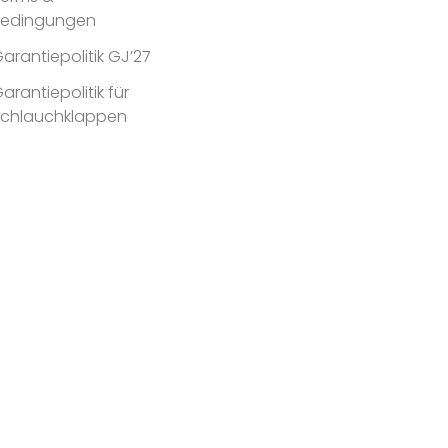
Bedingungen
arantiepolitik GJ’27
arantiepolitik für
Schlauchklappen