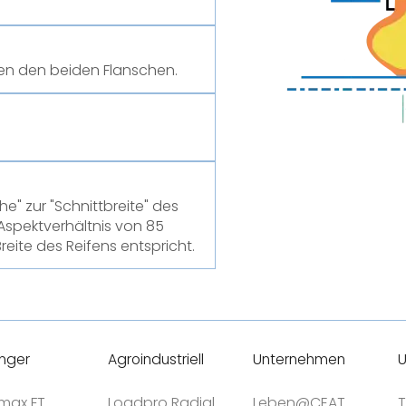
hen den beiden Flanschen.
e" zur "Schnittbreite" des
 Aspektverhältnis von 85
eite des Reifens entspricht.
nger
Agroindustriell
Unternehmen
U
tmax FT
Loadpro Radial
Leben@CEAT
T