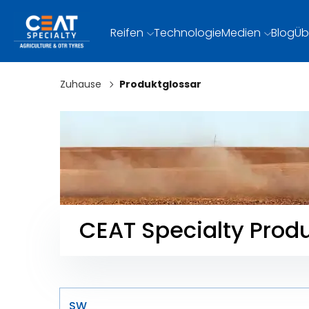
Reifen
Technologie
Medien
Blog
Üb
Zuhause
Produktglossar
CEAT Specialty Prod
SW