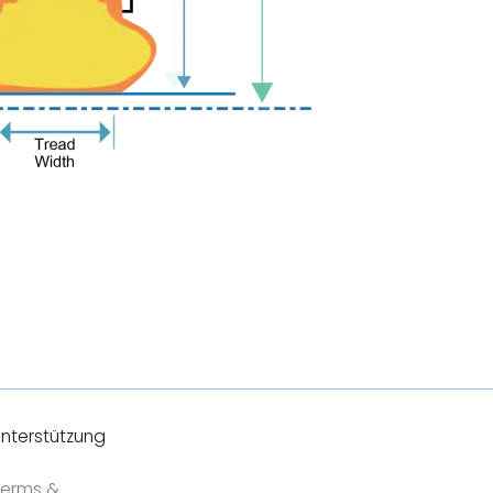
nterstützung
erms &