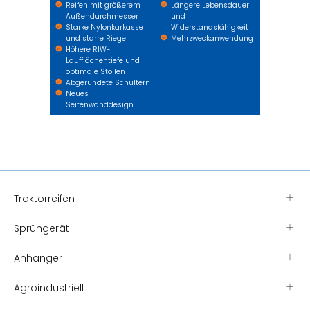
Reifen mit größerem
Längere Lebensdauer
Außendurchmesser
und
Starke Nylonkarkasse
Widerstandsfähigkeit
und starre Riegel
Mehrzweckanwendung
Höhere R1W-
Laufflächentiefe und
optimale Stollen
Abgerundete Schultern
Neues
Seitenwanddesign
Traktorreifen
Sprühgerät
Anhänger
Agroindustriell