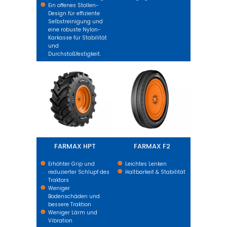
Ein offenes Stollen-
Design für effiziente
Selbstreinigung und
eine robuste Nylon-
Karkasse für Stabilität
und
Durchstoßfestigkeit.
FARMAX HPT
FARMAX F2
FARMAX HPT
FARMAX F2
Erhöhter Grip und
Leichtes Lenken
reduzierter Schlupf des
Haltbarkeit & Stabilität
Traktors
Weniger
Bodenschäden und
bessere Traktion
Weniger Lärm und
Vibration