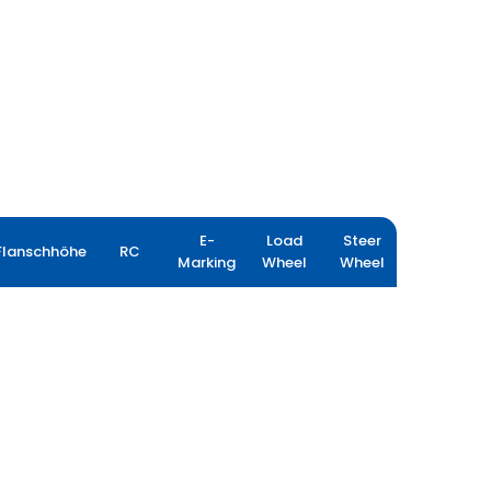
E-
Load
Steer
Flanschhöhe
RC
Marking
Wheel
Wheel