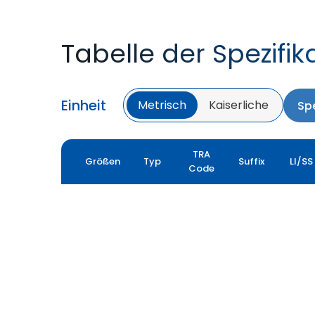
Tabelle der Spezifik
Einheit
Metrisch
Kaiserliche
Spe
TRA
Größen
Typ
Suffix
LI/SS
Code