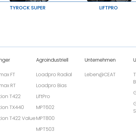
TYROCK SUPER
LIFTPRO
erbesserte Produktlebensdauer
Ausgezeichnete Traktion
aximale Stabilität
Verbessertem Durchstoßschutz
iderstand gegen Reißen und
Höhere radiale und laterale Stab
issbildung
nger
Agroindustriell
Unternehmen
U
tmax FT
Loadpro Radial
Leben@CEAT
T
tmax RT
Loadpro Bias
G
tion T422
LiftPro
G
tion TX440
MPT602
tion T422 Value
MPT800
MPT503