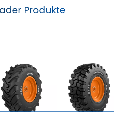
ader Produkte
LOADPRO HARD SURFACE