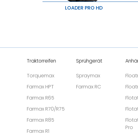
LOADER PRO HD
Schwerlastbetrieb
V
Hervorragende Traktion und
M
Durchstichfestigkeit
W
Schwerlastbetrieb
R
Traktorreifen
Sprühgerät
Anhä
Torquemax
Spraymax
Floa
Farmax HPT
Farmax RC
Floa
Farmax R65
Flota
Farmax R70/R75
Flota
Farmax R85
Flota
Pro
Farmax R1