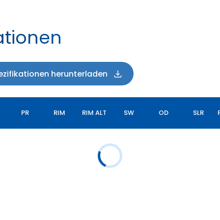
ationen
zifikationen herunterladen
PR
RIM
RIM ALT
SW
OD
SLR