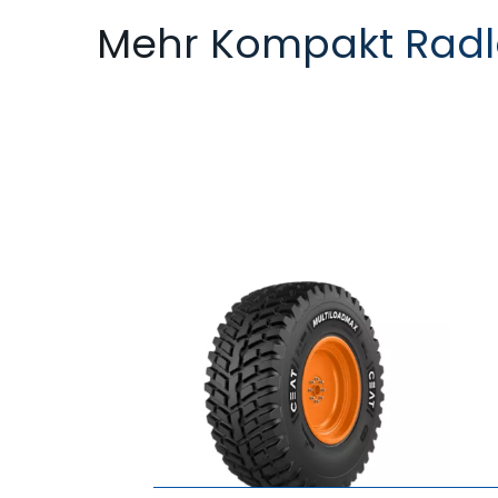
Mehr Kompakt Radl
MULTILOADMAX
LOADPRO RADIAL