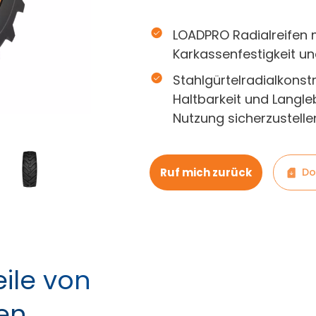
LOADPRO Radialreifen 
Karkassenfestigkeit un
Stahlgürtelradialkonst
Haltbarkeit und Langleb
Nutzung sicherzustelle
Ruf mich zurück
Do
ile von
en