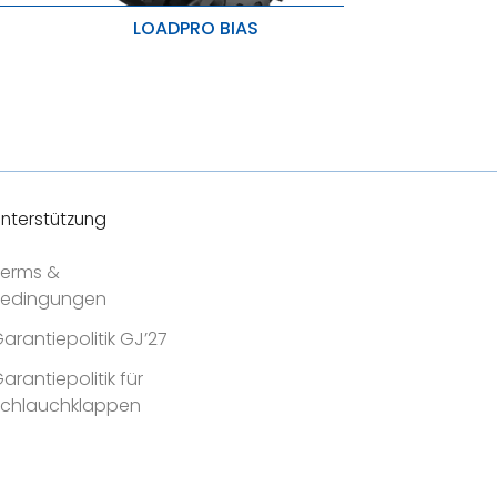
LOADPRO BIAS
Gleichmäßige Lastverteilung
Karkassenfestigkeit und
Tragfähigkeit
ilität
Zusätzliche seitliche Stabilität
nterstützung
erms &
Bedingungen
arantiepolitik GJ’27
arantiepolitik für
Schlauchklappen