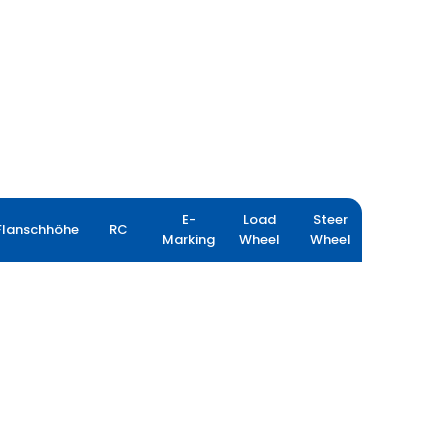
E-
Load
Steer
Flanschhöhe
RC
Marking
Wheel
Wheel
FARMAX R80