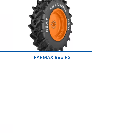
FARMAX R85 R2
Bessere Straßentauglichkeit,
hervorragende Traktion.
 und
Verringerte Bodenverdichtung und
Schäden.
chern
Lange Reifenlebensdauer.