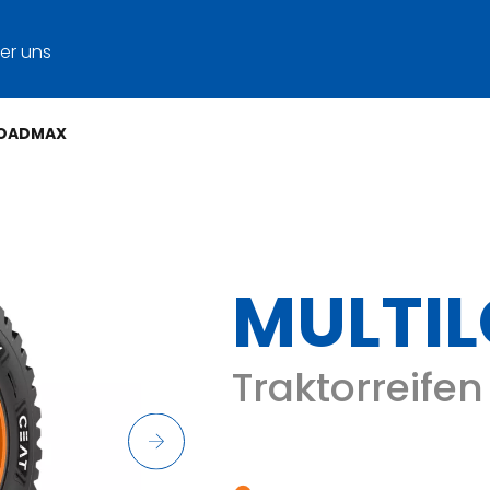
er uns
LOADMAX
MULTI
Traktorreife