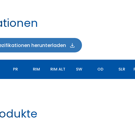
ationen
zifikationen herunterladen
PR
RIM
RIM ALT
SW
OD
SLR
rodukte
TORQUEMAX