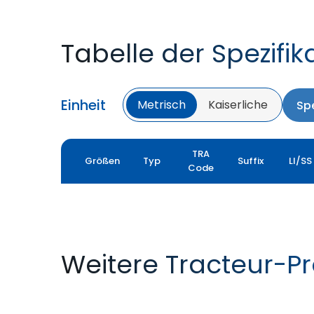
Tabelle der Spezifik
Einheit
Metrisch
Kaiserliche
Spe
TRA
Größen
Typ
Suffix
LI/SS
Code
Weitere Tracteur-P
FARMAX R1
MULTILOADMAX