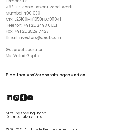
Firmensitz:
463, Dr. Annie Besant Road, Worli,
Mumbai 400 030
CIN: L25100MH1958PLC011041
Telefon:
+91 22 2493 0621
Fax:
+91 22 2529 7423
Email:
investors@ceat.com
Gesprächspartner:
Ms. Vallari Gupte
Blog
Über uns
Veranstaltungen
Medien
Nutzungsbedingungen
Datenschutzrichtlinie
© 2026 CEAT Ltd. Alle Rechte vorbehalten.