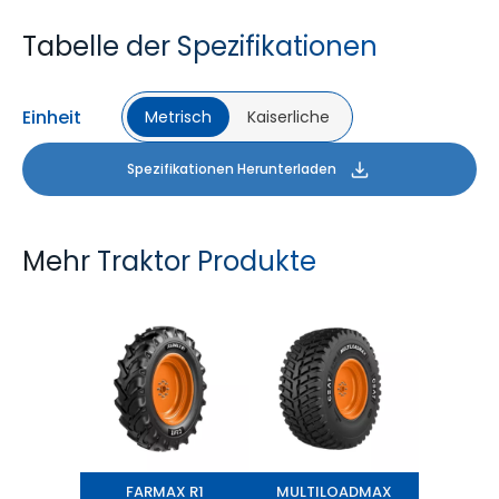
Tabelle der Spezifikationen
Einheit
Metrisch
Kaiserliche
Spezifikationen Herunterladen
Mehr Traktor Produkte
FARMAX R1
MULTILOADMAX
FARMAX R1
MULTILOADMAX