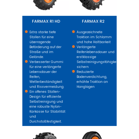
FARMAX R1 HD
FARMAX R2
Extra starke tiefe
Ausgezeichnete
Stollen für eine
Traktion im Schlamm
überragende
und hohe Haltbarkeit
Beförderung auf der
Verlängerte
Straße und im
Reifenlebensdauer und
Gelände.
erstklassige
Verbesserter Gummi
Selbstreinigungsfähigkeiten
für eine verlängerte
sichern
Lebensdauer der
Reduzierte
Reifen,
Bodenverdichtung,
Wetterbeständigkeit
erhöhte Traktion an
und Rissvermeidung.
Hanglagen
Ein offenes Stollen-
Design für effiziente
Selbstreinigung und
eine robuste Nylon-
Karkasse für Stabilität
und
Durchstoßfestigkeit.
FARMAX HPT
FARMAX F2