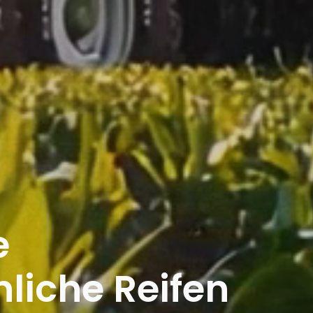
e
iche Reifen