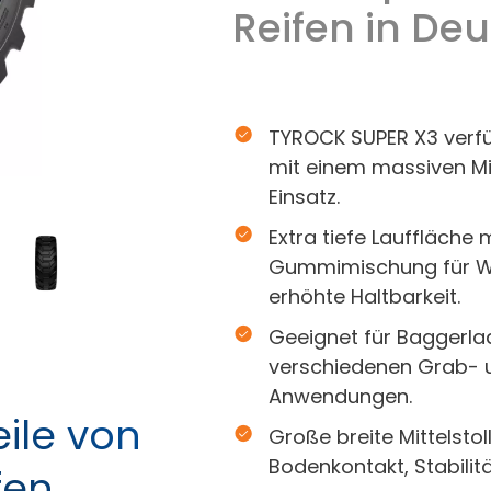
Reifen in De
TYROCK SUPER X3 verfügt
mit einem massiven Mi
Einsatz.
Extra tiefe Lauffläche 
Gummimischung für Wi
erhöhte Haltbarkeit.
Geeignet für Baggerla
verschiedenen Grab- u
Anwendungen.
ile von
Große breite Mittelsto
Bodenkontakt, Stabilit
fen