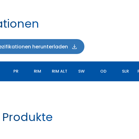
ationen
zifikationen herunterladen
PR
RIM
RIM ALT
SW
OD
SLR
 Produkte
LOADPRO RADIAL