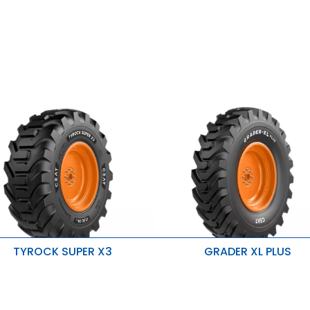
TYROCK SUPER X3
GRADER XL PLUS
eständig gegen Schnitte und
Bessere Stabilität
bsplitterungen
Verbesserte Haltbarkeit und ho
ute Stabilität und Selbstreinigung
Tragfähigkeit
Hitze-, Schnitt- und
eeignet für den schweren Einsatz