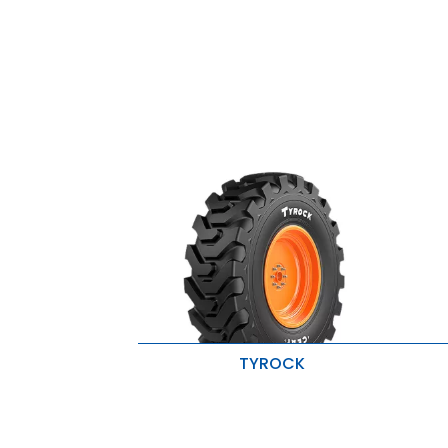
TYROCK
B
Überragende Traktion
A
Hohe Tragfähigkeit
G
Widerstandsfähig gegen Schnitte
G
und Risse