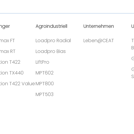
Wetterbeständigkeit
nger
Agroindustriell
Unternehmen
U
tmax FT
Loadpro Radial
Leben@CEAT
T
tmax RT
Loadpro Bias
G
tion T422
LiftPro
G
tion TX440
MPT602
tion T422 Value
MPT800
MPT503