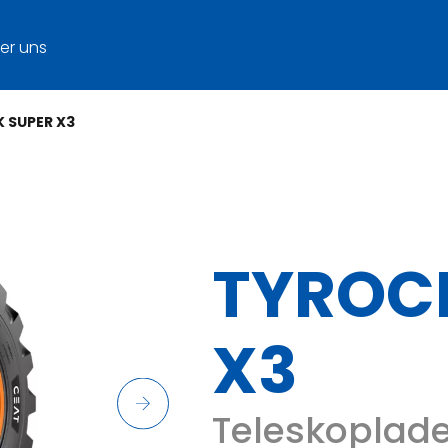
er uns
 SUPER X3
TYROC
X3
Teleskoplad