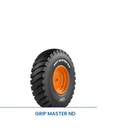
GRIP MASTER ND
Für schwere Lasten und extreme
Bedingungen
he
Hält Schnitten, Haken und Blessuren
stand
Hohe Tragfähigkeit und bessere