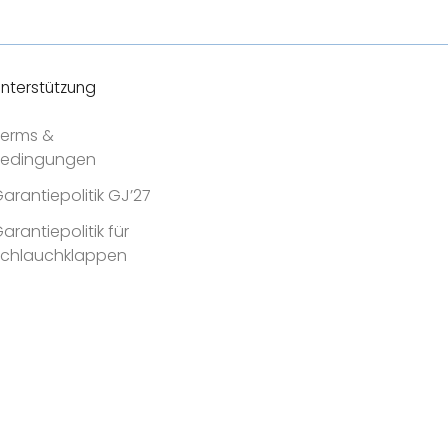
Haltbarkeit
nterstützung
erms &
Bedingungen
arantiepolitik GJ’27
arantiepolitik für
Schlauchklappen