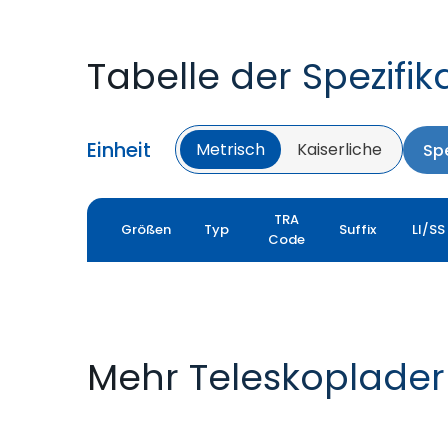
Tabelle der Spezifik
Einheit
Metrisch
Kaiserliche
Spe
TRA
Größen
Typ
Suffix
LI/SS
Code
Mehr Teleskoplader
TYROCK
TYROCK SUPER X3