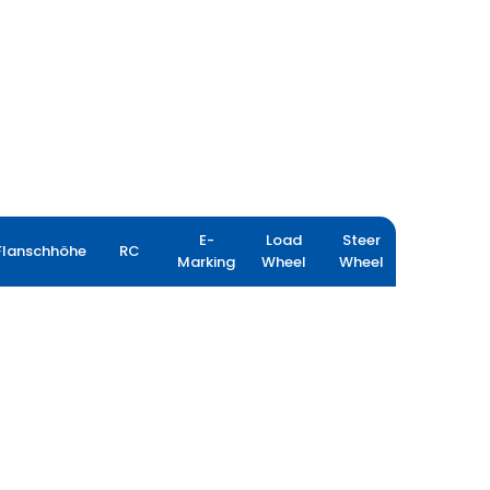
E-
Load
Steer
Flanschhöhe
RC
Marking
Wheel
Wheel
LOADPRO HARD SURFACE