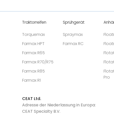
Traktorreifen
Sprühgerät
Anhä
Torquemax
Spraymax
Floa
Farmax HPT
Farmax RC
Floa
Farmax R65
Flota
Farmax R70/R75
Flota
Farmax R85
Flota
Pro
Farmax R1
CEAT Ltd.
Adresse der Niederlassung in Europa:
CEAT Specialty B.V.