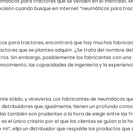
umáticos para tractores que se venden en el mercado. Má
ecisión cuando busque en Internet “neumáticos para trac
máticos para tractores, encontrará que hay muchos fabric
ctores que se plantea adquirir. ¿Se trata del nombre del
os. Sin embargo, posiblemente los fabricantes con una l
ocimiento, las capacidades de ingeniería y la experienc
nte sólido, y viceversa. Los fabricantes de neumáticos qu
distribuidores que, igualmente, tienen un profundo conoc
as también son prudentes a la hora de elegir entre las f
s el único criterio por el que los clientes se guían a la 
í”, elija un distribuidor que respalde los productos que 