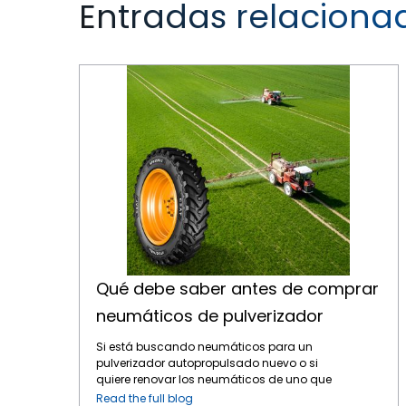
Entradas relaciona
Qué debe saber antes de comprar neumáticos de pulverizador
Qué debe saber antes de comprar
neumáticos de pulverizador
Si está buscando neumáticos para un
pulverizador autopropulsado nuevo o si
quiere renovar los neumáticos de uno que
ya posee, hay ciertos aspectos que debe
Read the full blog