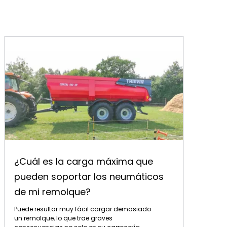
¿Cuál es la carga máxima que pueden soportar los neumáticos de mi remolque?
¿Cuál es la carga máxima que
pueden soportar los neumáticos
de mi remolque?
Puede resultar muy fácil cargar demasiado
un remolque, lo que trae graves