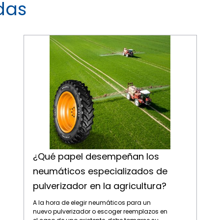
das
¿Qué papel desempeñan los neumáticos especializados de pulverizador en la agricultura?
¿Qué papel desempeñan los
neumáticos especializados de
pulverizador en la agricultura?
A la hora de elegir neumáticos para un
nuevo pulverizador o escoger reemplazos en