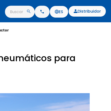
Distribuidor
Buscar
ES
actor
r neumáticos para