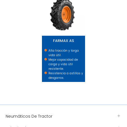
FARMAX AS
Alta tracción y larga
vida útil.
Mejor capacidad de
carga y vida útil
resistente.
Resistencia a astillas y
desgarros.
Neumáticos De Tractor