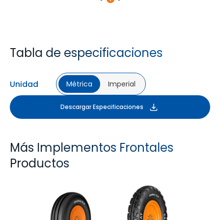
Tabla de especificaciones
Unidad
Métrica
Imperial
Descargar Especificaciones
Más Implementos Frontales
Productos
FARMAX F2M
FARMAX X3