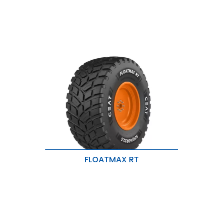
FLOATMAX RT
Mayor Tracción y Menor Ruido
Protección contra Pinchazos y
Daños por Rastrojos
Mayor Superficie de Apoyo, Menor
Compactación