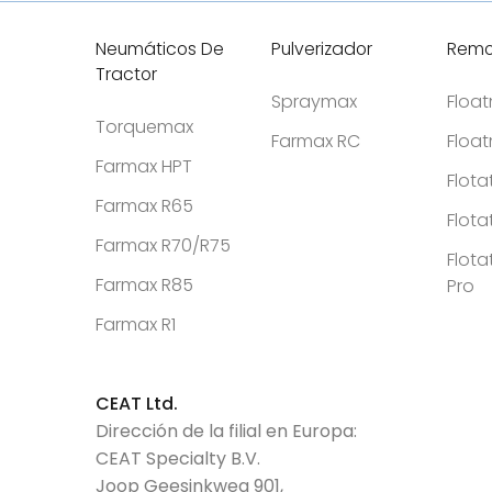
Neumáticos De
Pulverizador
Remo
Tractor
Spraymax
Floa
Torquemax
Farmax RC
Floa
Farmax HPT
Flota
Farmax R65
Flota
Farmax R70/R75
Flota
Farmax R85
Pro
Farmax R1
CEAT Ltd.
Dirección de la filial en Europa:
CEAT Specialty B.V.
Joop Geesinkweg 901,