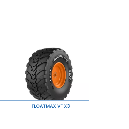
Reducción de la perturbación del
suelo
Reducción del impacto
FLOATMAX VF X3
Alta protección contra el
aquaplaning
Menor consumo de combustible