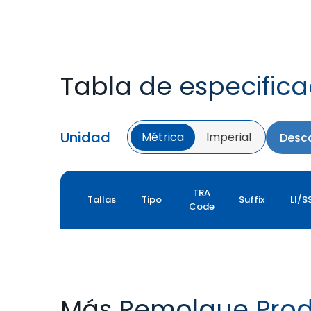
Tabla de especific
Unidad
Métrica
Imperial
Desca
TRA
Tallas
Tipo
Suffix
LI/S
Code
Más Remolque Prod