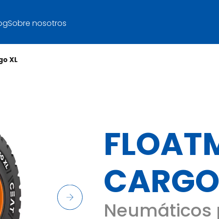
og
Sobre nosotros
go XL
FLOAT
CARGO
Neumáticos 