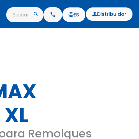
Distribuidor
Buscar
ES
MAX
 XL
para Remolques