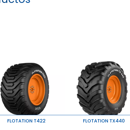
FLOTATION TX440
FLOTATION T422
FLOTATION TX440
TR800