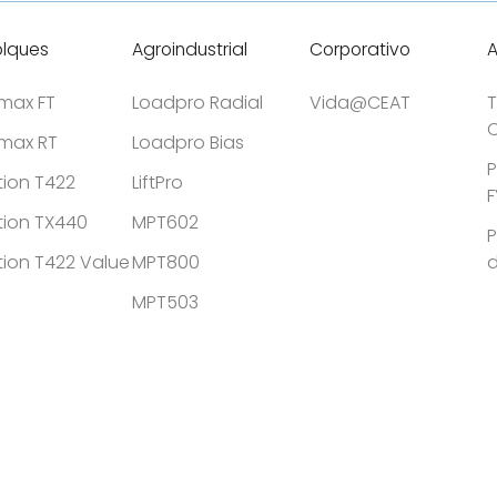
lques
Agroindustrial
Corporativo
tmax FT
Loadpro Radial
Vida@CEAT
T
C
tmax RT
Loadpro Bias
P
tion T422
LiftPro
F
tion TX440
MPT602
P
tion T422 Value
MPT800
MPT503