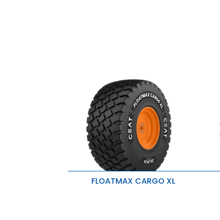
Compactación reducida
R
Disturbio del suelo reducido
M
M
FLOATMAX CARGO XL
Designed for high-speed
M
agricultural use
B
Extended tire lifespan
M