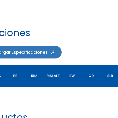
aciones
rgar Especificaciones
S
PR
RIM
RIM ALT
SW
OD
SLR
uctos