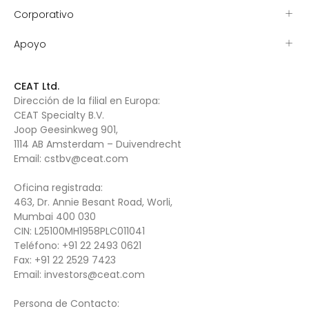
Corporativo
Apoyo
CEAT Ltd.
Dirección de la filial en Europa:
CEAT Specialty B.V.
Joop Geesinkweg 901,
1114 AB Amsterdam – Duivendrecht
Email:
cstbv@ceat.com
Oficina registrada:
463, Dr. Annie Besant Road, Worli,
Mumbai 400 030
CIN: L25100MH1958PLC011041
Teléfono:
+91 22 2493 0621
Fax:
+91 22 2529 7423
Email:
investors@ceat.com
Persona de Contacto: