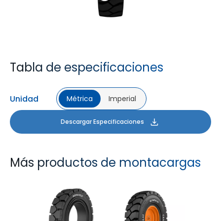
Tabla de especificaciones
Unidad
Métrica
Imperial
Descargar Especificaciones
Más productos de montacargas
ROCK XLS
ELEVETA X3