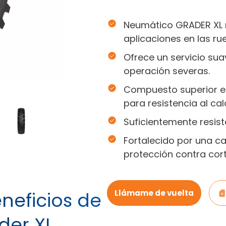
Neumático GRADER XL r
aplicaciones en las ru
Ofrece un servicio su
operación severas.
Compuesto superior en
para resistencia al cal
Suficientemente resis
Fortalecido por una c
protección contra cor
eneficios de
Llámame de vuelta
der XL