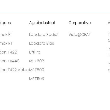
inclemencias del tiempo
nclemencias del tiempo
lques
Agroindustrial
Corporativo
tmax FT
Loadpro Radial
Vida@CEAT
T
C
tmax RT
Loadpro Bias
P
tion T422
LiftPro
F
tion TX440
MPT602
P
tion T422 Value
MPT800
MPT503