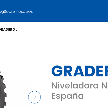
og
Sobre nosotros
GRADER XL
GRADER
Niveladora 
España