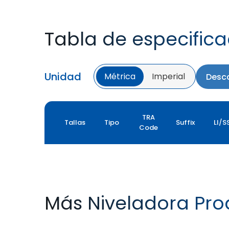
Tabla de especific
Unidad
Métrica
Imperial
Desca
TRA
Tallas
Tipo
Suffix
LI/S
Code
Más Niveladora Pro
GRADER XL PLUS