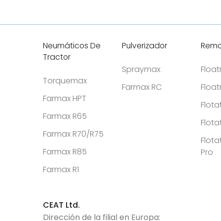
i
Neumáticos De
Pulverizador
Remo
Tractor
Spraymax
Floa
Torquemax
Farmax RC
Floa
Farmax HPT
Flota
Farmax R65
Flota
Farmax R70/R75
Flota
Farmax R85
Pro
Farmax R1
CEAT Ltd.
Dirección de la filial en Europa: