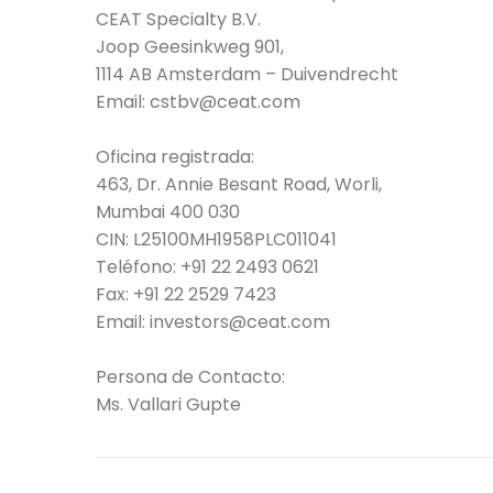
CEAT Specialty B.V.
Joop Geesinkweg 901,
1114 AB Amsterdam – Duivendrecht
Email:
cstbv@ceat.com
Oficina registrada:
463, Dr. Annie Besant Road, Worli,
Mumbai 400 030
CIN: L25100MH1958PLC011041
Teléfono:
+91 22 2493 0621
Fax:
+91 22 2529 7423
Email:
investors@ceat.com
Persona de Contacto:
Ms. Vallari Gupte