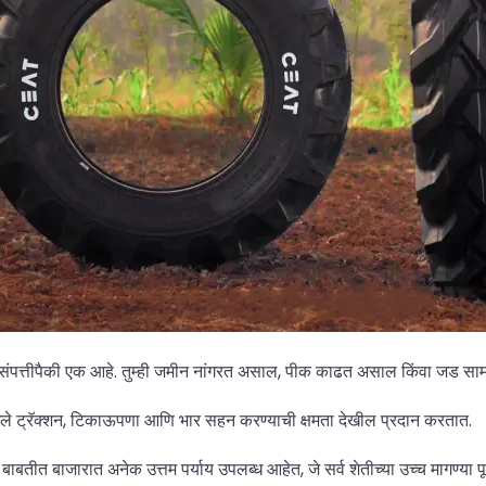
वाच्या संपत्तीपैकी एक आहे. तुम्ही जमीन नांगरत असाल, पीक काढत असाल किंवा जड
 चांगले ट्रॅक्शन, टिकाऊपणा आणि भार सहन करण्याची क्षमता देखील प्रदान करतात.
ा बाबतीत बाजारात अनेक उत्तम पर्याय उपलब्ध आहेत, जे सर्व शेतीच्या उच्च मागण्या 