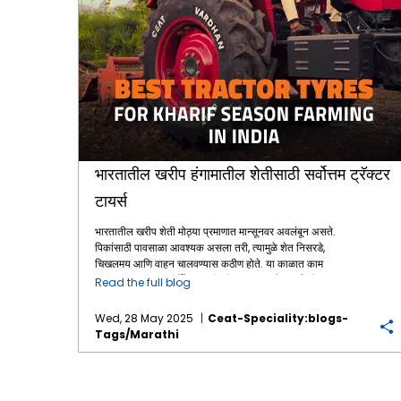
भारतातील खरीप हंगामातील शेतीसाठी सर्वोत्तम ट्रॅक्टर
टायर्स
भारतातील खरीप शेती मोठ्या प्रमाणात मान्सूनवर अवलंबून असते.
पिकांसाठी पावसाळा आवश्यक असला तरी, त्यामुळे शेत निसरडे,
चिखलमय आणि वाहन चालवण्यास कठीण होते. या काळात काम
करणाऱ्या ट्रॅक्टरना उर्जेपेक्षा काहीतरी जास्त लागते - जमिनीच्या
Read the full blog
आधाराच्या बाबतीत काहीतरी जास्त. तिथेच चांगल्या प्रकारे
डिझाइन केलेले टायर्स दिवस वाचवतात. योग्य ट्रॅक्टर टायर्समुळे
Wed, 28 May 2025
Ceat-Speciality:blogs-
पकड वाढू शकते, घसरण कमी होऊ शकते, जड भार सहजतेने वाहून
Tags/marathi
नेता येतो आणि तुमच्या यंत्रसामग्रीचा झीज देखील कमी होतो. या
मार्गदर्शकामध्ये खरीप शेतीसाठी सर्वात विश्वासार्ह ट्रॅक्टर टायर्स
शोधले आहेत - जे तुम्हाला ओल्या शेतात, आव्हानात्मक कामांमध्ये
आणि दीर्घ दिवसांमध्ये फिरत राहण्यासाठी डिझाइन केलेले आहेत.