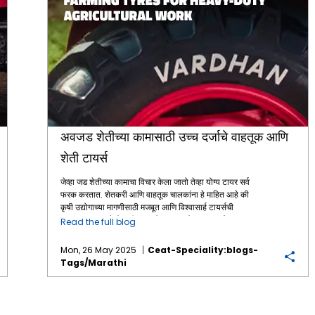
अवजड शेतीच्या कामासाठी उच्च दर्जाचे वाहतूक आणि
शेती टायर्स
जेव्हा जड शेतीच्या कामाचा विचार केला जातो तेव्हा योग्य टायर सर्व
फरक करतात. शेतकरी आणि वाहतूक चालकांना हे माहित आहे की
कृषी उद्योगाच्या मागणीसाठी मजबूत आणि विश्वासार्ह टायर्सची
आवश्यकता असते जे कठीण भूप्रदेश, जास्त वेळ काम आणि जड भार
Read the full blog
सहन करू शकतात. चिखलाच्या शेतात गाडी चालवताना असो किंवा
खडबडीत रस्त्यांवर, शेतीसाठी योग्य टायर्स तुमच्या वाहनांना त्यांच्या
Mon, 26 May 2025
Ceat-Speciality:blogs-
सर्वोत्तम क्षमतेनुसार काम करण्यास आणि जास्त काळ टिकण्यास
Tags/marathi
मदत करतात. या ब्लॉगमध्ये, आपण काही उच्च-गुणवत्तेच्या कृषी
टायर्सवर बारकाईने नजर टाकू जे त्यांच्या टिकाऊपणा, कामगिरी
आणि शेती आणि वाहतूक ऑपरेशन्सच्या विशिष्ट गरजा पूर्ण करण्याची
क्षमता यासाठी वेगळे आहेत. आज उपलब्ध असलेल्या काही सर्वात