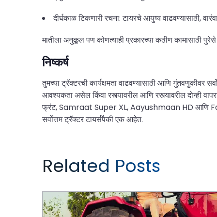
दीर्घकाळ टिकणारी रचना: टायरचे आयुष्य वाढवण्यासाठी, वा
मातीला अनुकूल पण कोणत्याही प्रकारच्या कठीण कामासाठी पुरेसे
निष्कर्ष
तुमच्या ट्रॅक्टरची कार्यक्षमता वाढवण्यासाठी आणि गुंतवणुकीवर सर
आवश्यकता असेल किंवा रस्त्यावरील आणि रस्त्यावरील दोन्ही व
फ्रंट, Samraat Super XL, Aayushmaan HD आणि Farmax R2 ह
सर्वोत्तम ट्रॅक्टर टायर्सपैकी एक आहेत.
Related Posts
भारतातील खरीप हंगामातील शेतीसाठी सर्वोत्तम ट्रॅक्टर टायर्स