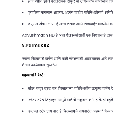
झीज आणि झीज प्रतिरोधक संयुग: या टायर्समध्ये वापरलेले विशेष
प्रबलित नायलॉन आवरण: अत्यंत कठीण परिस्थितीतही अतिरिक्
ड्युअल अँगल लग्स: हे लग्स शेतात आणि शेताबाहेर वाढलेले कर्
Aayushmaan HD हे अशा शेतकऱ्यांसाठी एक विश्वासार्ह टायर आ
5. Farmax R2
ज्यांना चिखलाचे कर्षण आणि माती संरक्षणाची आवश्यकता आहे त्यांच्
शेतात कार्यक्षमता सुधारेल.
महत्वाची वैशिष्टे:
खोल, वक्र ट्रेड बार: चिखलाच्या परिस्थितीत उत्कृष्ट कर्षण द
फ्लॅटर ट्रेड डिझाइन: यामुळे मातीचे संकुचन कमी होते, ही 
ड्युअल स्टेप टाय बार: हे चिखलामुळे पायवाटेत अडथळे येण्य