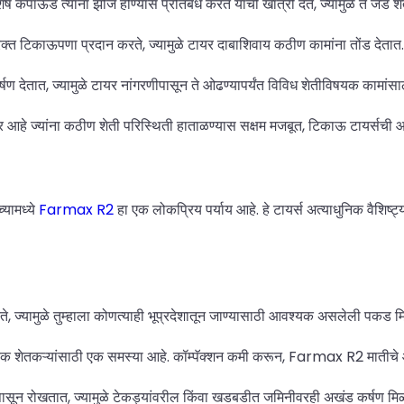
 कंपाऊंड त्यांना झीज होण्यास प्रतिबंध करते याची खात्री देते, ज्यामुळे ते जड श
त टिकाऊपणा प्रदान करते, ज्यामुळे टायर दाबाशिवाय कठीण कामांना तोंड देतात.
षण देतात, ज्यामुळे टायर नांगरणीपासून ते ओढण्यापर्यंत विविध शेतीविषयक कामांसा
हे ज्यांना कठीण शेती परिस्थिती हाताळण्यास सक्षम मजबूत, टिकाऊ टायर्सची 
यामध्ये
Farmax R2
हा एक लोकप्रिय पर्याय आहे. हे टायर्स अत्याधुनिक वैशि
ेते, ज्यामुळे तुम्हाला कोणत्याही भूप्रदेशातून जाण्यासाठी आवश्यक असलेली पकड म
बहुतेक शेतकऱ्यांसाठी एक समस्या आहे. कॉम्पॅक्शन कमी करून, Farmax R2 मातीचे
ापासून रोखतात, ज्यामुळे टेकड्यांवरील किंवा खडबडीत जमिनीवरही अखंड कर्षण मिळ