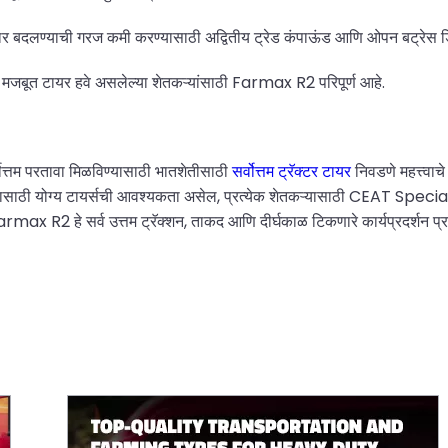
रंवार बदलण्याची गरज कमी करण्यासाठी अद्वितीय ट्रेड कंपाऊंड आणि ओपन बट्रे
 मजबूत टायर हवे असलेल्या शेतकऱ्यांसाठी Farmax R2 परिपूर्ण आहे.
्वोत्तम परतावा मिळविण्यासाठी भातशेतीसाठी
सर्वोत्तम ट्रॅक्टर टायर
निवडणे महत्त्वाचे 
ापरासाठी योग्य टायर्सची आवश्यकता असेल, प्रत्येक शेतकऱ्यासाठी CEAT Spec
े सर्व उत्तम ट्रॅक्शन, ताकद आणि दीर्घकाळ टिकणारे कार्यप्रदर्शन प्र
अवजड शेतीच्या कामासाठी उच्च दर्जाचे वाहतूक आणि शेती टायर्स