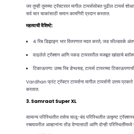
जर तुम्ही तुमच्या ट्रॅक्टरवर मागील टायर्ससोबत पुढील टायर्स श
सर्व चार चाकांसाठी समान कामगिरी प्रदान करतात.
महत्वाची वैशिष्टे:
4 रिब डिझाइन: भार वितरणात मदत करते, जड फील्डवर्क अंतर्
वाढलेले ट्रॅक्शन आणि पकड टायरवरील मजबूत खांद्याचे ब्लॉक
टिकाऊपणा: उच्च रिब डेप्थसह, टायर्स टायरच्या टिकाऊपणाची ह
Vardhan फ्रंट ट्रॅक्टर टायर्सना मागील टायर्सनी उत्तम प्रकारे
करतात.
3. Samraat Super XL
सामान्य परिस्थितीत तसेच चालू-बंद परिस्थितीत उत्कृष्ट ट्रॅक्शन
रस्त्यावरील आव्हानांना तोंड देण्यासाठी आणि दोन्ही परिस्थितींमध्ये