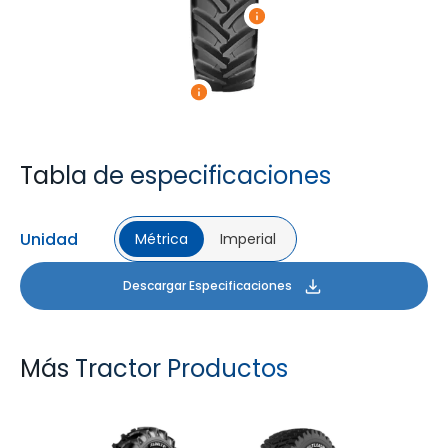
Tabla de especificaciones
Unidad
Métrica
Imperial
Descargar Especificaciones
Más Tractor Productos
FARMAX R1
MULTILOADMAX