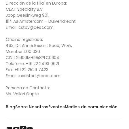
Dirección de la filial en Europa:
CEAT Specialty B.V.
Joop Geesinkweg 901,
1114 AB Amsterdam – Duivendrecht
Email:
cstbv@ceat.com
Oficina registrada:
463, Dr. Annie Besant Road, Worli,
Mumbai 400 030
CIN: L25100MH1958PLC011041
Teléfono:
+91 22 2493 0621
Fax:
+91 22 2529 7423
Email:
investors@ceat.com
Persona de Contacto:
Ms. Vallari Gupte
Blog
Sobre Nosotros
Eventos
Medios de comunicación