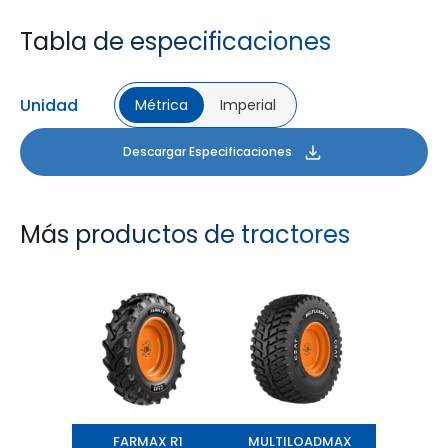
Tabla de especificaciones
Unidad
Métrica
Imperial
Descargar Especificaciones
Más productos de tractores
FARMAX R1
MULTILOADMAX
FARMAX R1
MULTILOADMAX