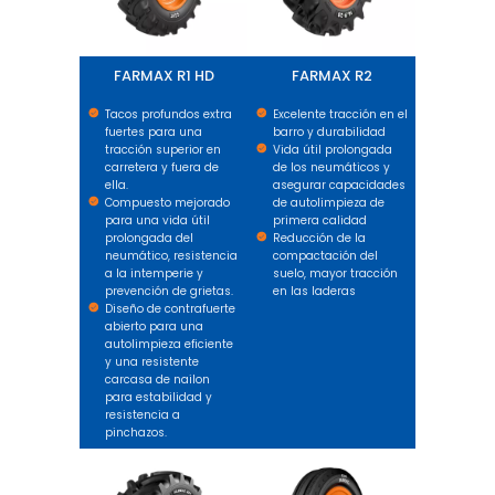
FARMAX R1 HD
FARMAX R2
Tacos profundos extra
Excelente tracción en el
fuertes para una
barro y durabilidad
tracción superior en
Vida útil prolongada
carretera y fuera de
de los neumáticos y
ella.
asegurar capacidades
Compuesto mejorado
de autolimpieza de
para una vida útil
primera calidad
prolongada del
Reducción de la
neumático, resistencia
compactación del
a la intemperie y
suelo, mayor tracción
prevención de grietas.
en las laderas
Diseño de contrafuerte
abierto para una
autolimpieza eficiente
y una resistente
carcasa de nailon
para estabilidad y
resistencia a
pinchazos.
FARMAX HPT
FARMAX F2