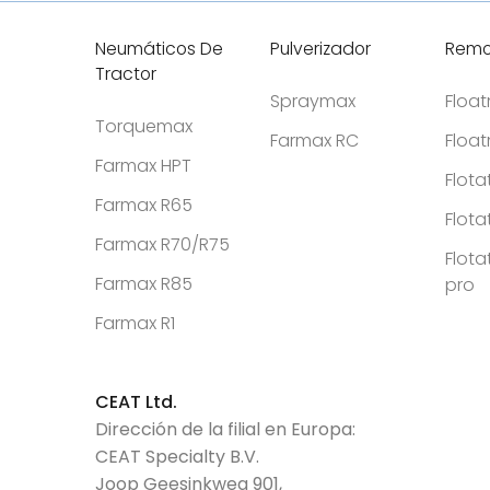
Neumáticos De
Pulverizador
Remo
Tractor
Spraymax
Floa
Torquemax
Farmax RC
Floa
Farmax HPT
Flota
Farmax R65
Flota
Farmax R70/R75
Flota
Farmax R85
pro
Farmax R1
CEAT Ltd.
Dirección de la filial en Europa:
CEAT Specialty B.V.
Joop Geesinkweg 901,