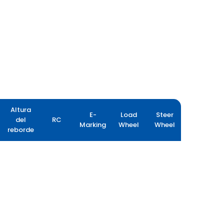
Altura
E-
Load
Steer
del
RC
Marking
Wheel
Wheel
reborde
PORT PRO RX