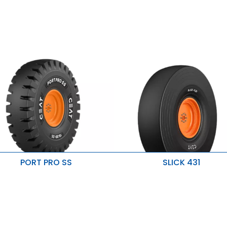
Mayor capacidad de carga
PORT PRO SS
SLICK 431
Buen agarre en superficies
ilometraje y durabilidad superiores.
pavimentadas.
stabilidad mejorada.
Mejora en la resistencia a la
penetración y al calor.
esistente a cortes y desgarros.
Resistente al desgaste y los d