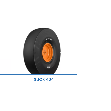
SLICK 404
Tracción superior
Condiciones de funcionamiento
severas
años.