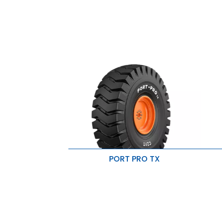
Resistente al desgaste y daño
PORT PRO TX
Tracción superior
K
Severe operating conditions
E
Resistente a cortes y enganches
R