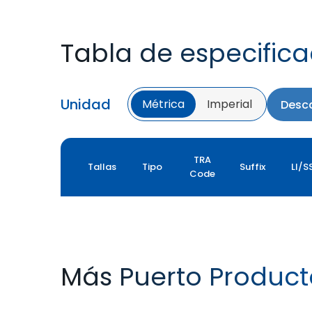
Tabla de especific
Unidad
Métrica
Imperial
Desca
TRA
Tallas
Tipo
Suffix
LI/S
Code
Más Puerto Product
PORT PRO SL
ROCK XL