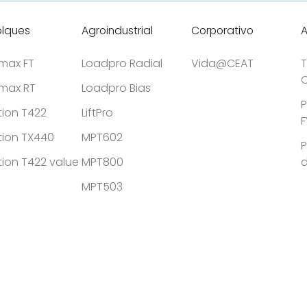
lques
Agroindustrial
Corporativo
tmax FT
Loadpro Radial
Vida@CEAT
T
C
tmax RT
Loadpro Bias
P
tion T422
LiftPro
F
tion TX440
MPT602
P
tion T422 value
MPT800
MPT503