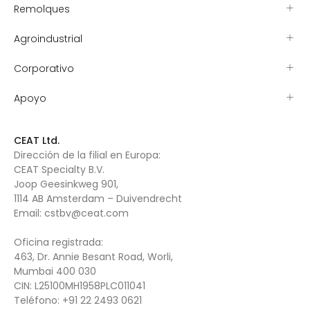
Remolques
Agroindustrial
Corporativo
Apoyo
CEAT Ltd.
Dirección de la filial en Europa:
CEAT Specialty B.V.
Joop Geesinkweg 901,
1114 AB Amsterdam – Duivendrecht
Email:
cstbv@ceat.com
Oficina registrada:
463, Dr. Annie Besant Road, Worli,
Mumbai 400 030
CIN: L25100MH1958PLC011041
Teléfono:
+91 22 2493 0621