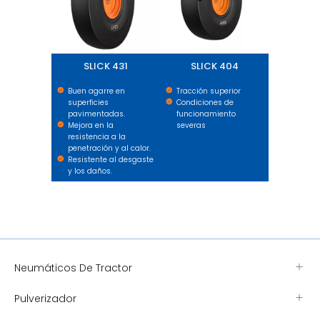
SLICK 431
SLICK 404
Buen agarre en
Tracción superior
superficies
Condiciones de
pavimentadas.
funcionamiento
Mejora en la
severas
resistencia a la
penetración y al calor.
Resistente al desgaste
y los daños.
Neumáticos De Tractor
Pulverizador