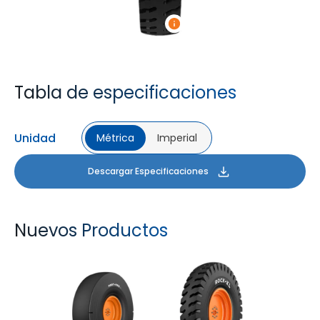
Tabla de especificaciones
Unidad
Métrica
Imperial
Descargar Especificaciones
Nuevos Productos
PORT PRO SL
ROCK XL