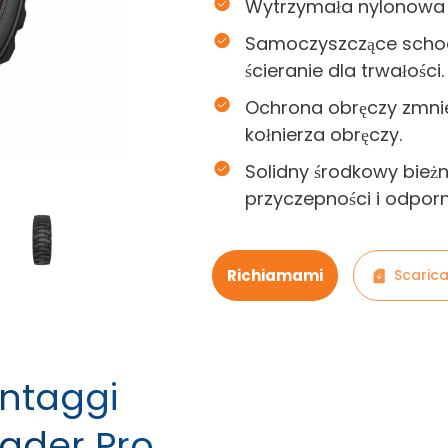
Wytrzymała nylonowa 
Samoczyszczące schod
ścieranie dla trwałości.
Ochrona obręczy zmnie
kołnierza obręczy.
Solidny środkowy bieżn
przyczepności i odporn
Richiamami
Scarica
antaggi
oader Pro