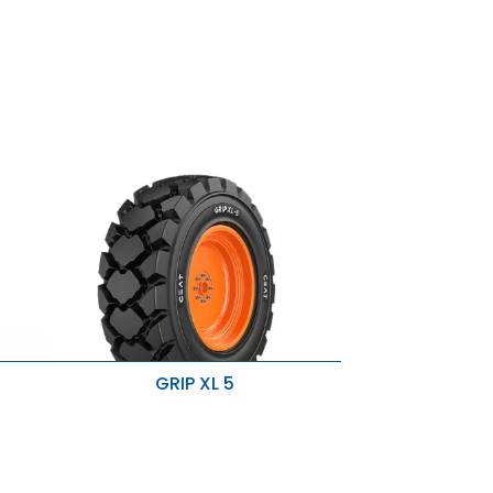
GRIP XL 5
Mocna osnowa nylonowa poprawia
stabilność boczną.
ść
Głęboki bieżnik i szerokie bieżniki
zapewniają dłuższą żywotność i
arcia
doskonałą stabilność.
Specjalny ochronnik felgi i