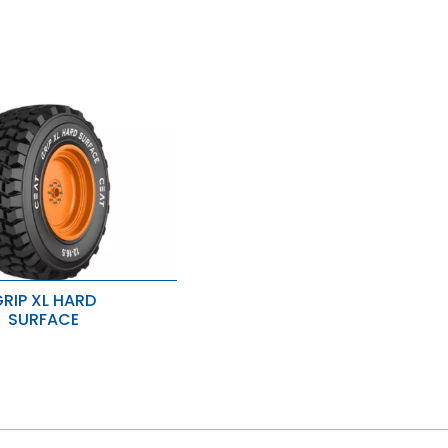
wysokoodporny składnik chronią
przed przebiciami i uszkodzeniami,
jednocześnie poprawiając trwałość.
RIP XL HARD
SURFACE
o nawierzchni
ych i ciężkich zastosowań.
rzyczepność