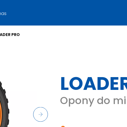
nas
ADER PRO
LOADE
Opony do mi