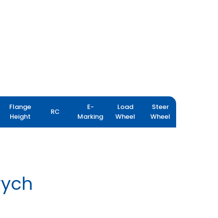
Flange
E-
Load
Steer
RC
Height
Marking
Wheel
Wheel
wych
GRIP XL 5