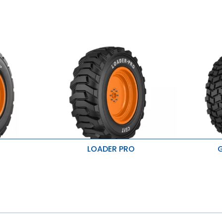
LOADER PRO
G
ona
Idealny d
Ciężkie warunki pracy
utwardzon
Praca w trudnych warunkach
ami i
Lepsza p