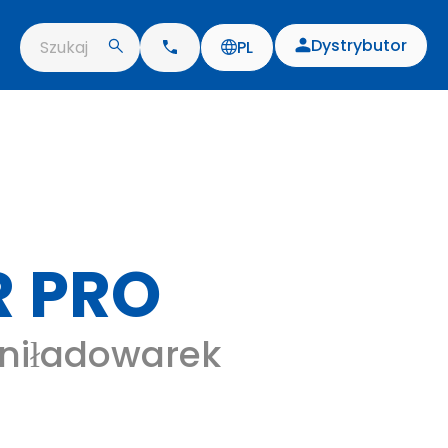
Dystrybutor
Szukaj
PL
R PRO
niładowarek