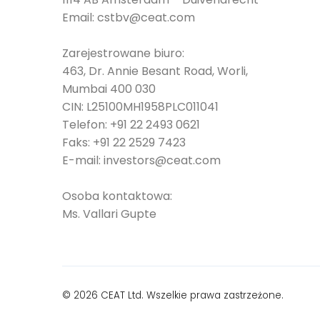
Email:
cstbv@ceat.com
Zarejestrowane biuro:
463, Dr. Annie Besant Road, Worli,
Mumbai 400 030
CIN: L25100MH1958PLC011041
Telefon:
+91 22 2493 0621
Faks:
+91 22 2529 7423
E-mail:
investors@ceat.com
Osoba kontaktowa:
Ms. Vallari Gupte
© 2026 CEAT Ltd. Wszelkie prawa zastrzeżone.