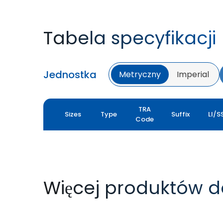
Tabela specyfikacji
Jednostka
Metryczny
Imperial
TRA
Sizes
Type
Suffix
LI/S
Code
Więcej produktów 
GM LOADER HD
LOGGER XL