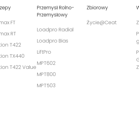
czepy
Przemysł Rolno-
Zbiorowy
W
Przemysłowy
tmax FT
Życie@Ceat
Z
Loadpro Radial
tmax RT
P
Loadpro Bias
g
tion T422
LiftPro
P
tion TX440
MPT602
tion T422 Value
MPT800
MPT503