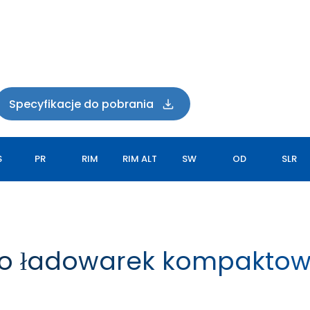
Specyfikacje do pobrania
S
PR
RIM
RIM ALT
SW
OD
SLR
do ładowarek kompakto
GRIP MASTER EX