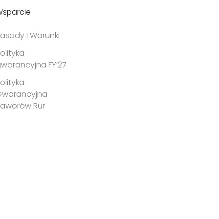
sparcie
asady I Warunki
olityka
warancyjna FY’27
olityka
Gwarancyjna
Zaworów Rur