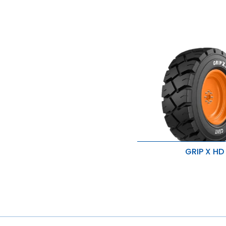
GRIP X HD
Lepszy chwyt i poprawi
stabilność
Ochrona przed przebici
uszkodzeniem koła
Wyższa nośność