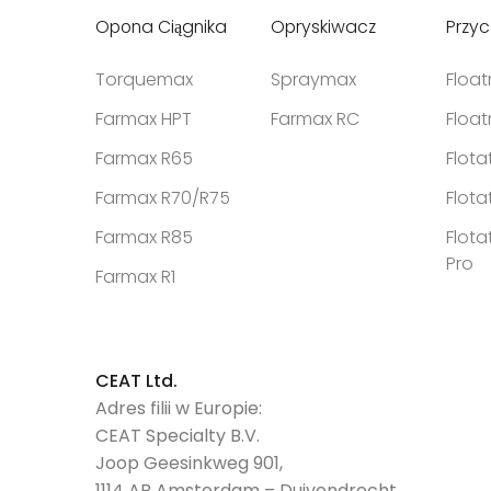
Opona Ciągnika
Opryskiwacz
Przy
Torquemax
Spraymax
Floa
Farmax HPT
Farmax RC
Floa
Farmax R65
Flota
Farmax R70/R75
Flota
Farmax R85
Flota
Pro
Farmax R1
CEAT Ltd.
Adres filii w Europie:
CEAT Specialty B.V.
Joop Geesinkweg 901,
1114 AB Amsterdam – Duivendrecht