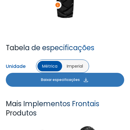
Tabela de especificações
Unidade
Métrica
Imperial
Baixar especificações
Mais Implementos Frontais
Produtos
FARMAX F2M
FARMAX X3