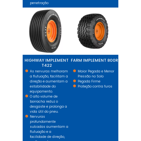
penetração
HIGHWAY IMPLEMENT T422
FARM IMPLEMENT 800R
HIGHWAY IMPLEMENT
FARM IMPLEMENT 800R
T422
As nervuras melhoram
Maior Pegada e Menor
a flutuação, facilitam a
Pressão no Solo
direção e aumentam a
Pegada Firme
estabilidade do
Proteção contra furos
equipamento.
O alto volume de
borracha reduz o
desgaste e prolonga a
vida útil do pneu.
Nervuras
profundamente
sulcadas aumentam a
flutuação e a
facilidade de direção,