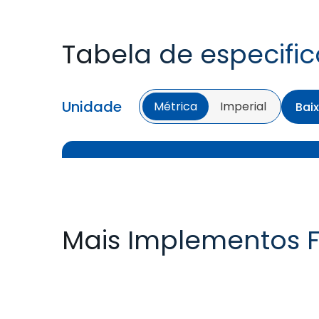
Tabela de especifi
Unidade
Métrica
Imperial
Bai
Mais Implementos F
FARMAX F2M
FARMAX X3