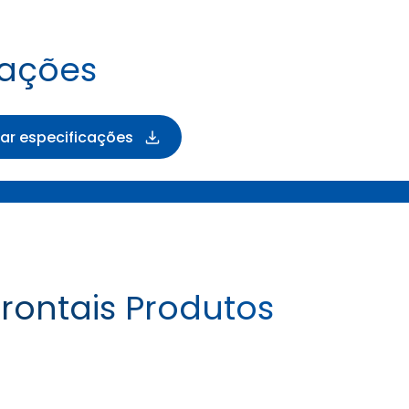
cações
xar especificações
rontais Produtos
FARM IMPLEMENT I-1