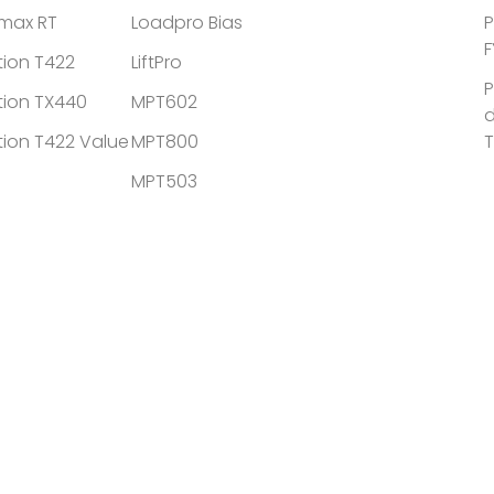
tmax RT
Loadpro Bias
P
F
tion T422
LiftPro
P
tion TX440
MPT602
d
tion T422 Value
MPT800
MPT503