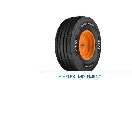
HI-FLEX IMPLEMENT
Excelente tração, compactação
P
reduzida do solo e maior
c
estabilidade
V
Maior rigidez e resistência à
C
perfuração
Resistência superior e proteção
contra penetração