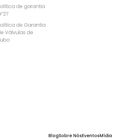
olítica de garantia
Y’27
olítica de Garantia
e Válvulas de
Tubo
Blog
Sobre Nós
Eventos
Mídia