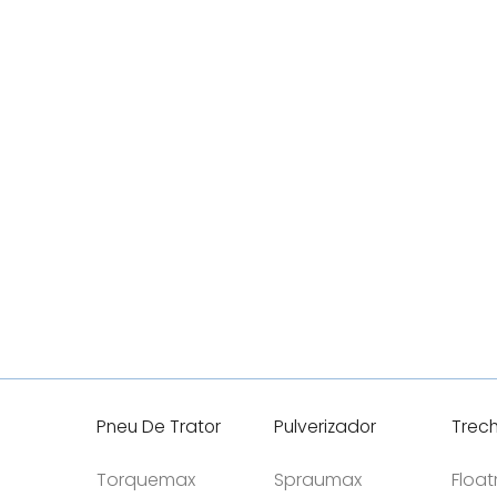
Pneu De Trator
Pulverizador
Trec
Torquemax
Spraumax
Floa