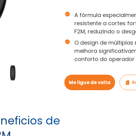
A fórmula especialm
resistente a cortes fo
F2M, reduzindo o desga
O design de múltipla
melhora significativam
conforto do operador
Me ligue de volta
B
neficios de
2M