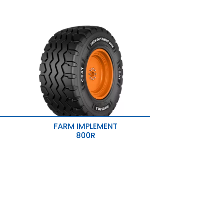
FARM IMPLEMENT
800R
ção,
Maior Pegada e Menor Pressão no
am a
Solo
Pegada Firme
uz o
Proteção contra furos
l do
adas
ando