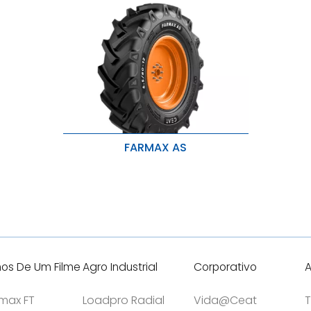
FARMAX AS
Alta tração e longa vida útil.
Maior capacidade de carga e vida
útil prolongada.
Resistência a lascas e rasgos.
hos De Um Filme
Agro Industrial
Corporativo
A
tmax FT
Loadpro Radial
Vida@Ceat
T