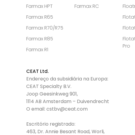
Farmax HPT
Farmax RC
Floa
Farmax R65
Flota
Farmax R70/R75
Flota
Farmax R85
Flota
Pro
Farmax R1
CEAT Ltd.
Endereço da subsidiária na Europa:
CEAT Specialty B.V.
Joop Geesinkweg 901,
1114 AB Amsterdam – Duivendrecht
O email:
cstbv@ceat.com
Escritório registrado:
463, Dr. Annie Besant Road, Worli,