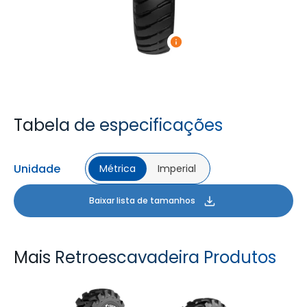
Tabela de especificações
Unidade
Métrica
Imperial
Baixar lista de tamanhos
Mais Retroescavadeira Produtos
TYROCK
TYROCK SUPER X3